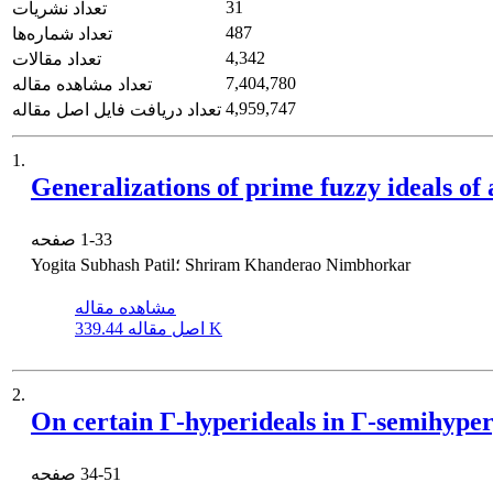
31
تعداد نشریات
487
تعداد شماره‌ها
4,342
تعداد مقالات
7,404,780
تعداد مشاهده مقاله
4,959,747
تعداد دریافت فایل اصل مقاله
1.
Generalizations of prime fuzzy ideals of a
1-33
صفحه
Yogita Subhash Patil؛ Shriram Khanderao Nimbhorkar
مشاهده مقاله
339.44 K
اصل مقاله
2.
On certain Γ-hyperideals in Γ-semihype
34-51
صفحه