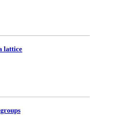
 lattice
rgroups