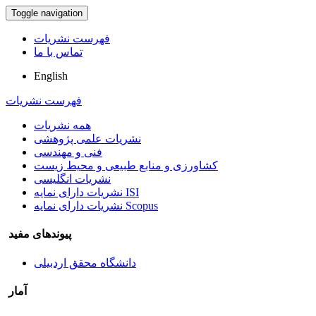
Toggle navigation
فهرست نشریات
تماس با ما
English
فهرست نشریات
همه نشریات
نشریات علمی پژوهشی
فنی و مهندسی
کشاورزی و منابع طبیعی و محیط زیست
نشریات انگلیسی
نشریات دارای نمایه ISI
نشریات دارای نمایه Scopus
پیوندهای مفید
دانشگاه محقق اردبیلی
آمار