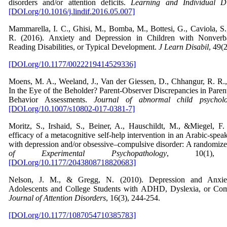
disorders and/or attention deficits.
Learning and Individual Di
[DOI.org/10.1016/j.lindif.2016.05.007]
Mammarella, I. C., Ghisi, M., Bomba, M., Bottesi, G., Caviola, S.
R. (2016). Anxiety and Depression in Children with Nonverbal
Reading Disabilities, or Typical Development.
J Learn Disabil
, 49(
[DOI.org/10.1177/0022219414529336]
Moens, M. A., Weeland, J., Van der Giessen, D., Chhangur, R. R.
In the Eye of the Beholder? Parent-Observer Discrepancies in Paren
Behavior Assessments.
Journal of abnormal child psychol
[DOI.org/10.1007/s10802-017-0381-7]
Moritz, S., Irshaid, S., Beiner, A., Hauschildt, M., &Miegel, F
efficacy of a metacognitive self-help intervention in an Arabic-spe
with depression and/or obsessive–compulsive disorder: A randomized 
of Experimental Psychopathology
, 10(1), 20
[DOI.org/10.1177/2043808718820683]
Nelson, J. M., & Gregg, N. (2010). Depression and Anxiet
Adolescents and College Students with ADHD, Dyslexia, or Co
Journal of Attention Disorders
, 16(3), 244-254.
[DOI.org/10.1177/1087054710385783]