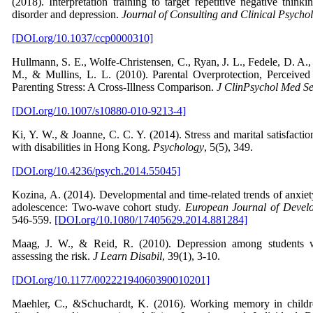
(2018). Interpretation training to target repetitive negative think
disorder and depression.
Journal of Consulting and Clinical Psycho
[DOI.org/10.1037/ccp0000310]
Hullmann, S. E., Wolfe-Christensen, C., Ryan, J. L., Fedele, D. A.,
M., & Mullins, L. L. (2010). Parental Overprotection, Perceived 
Parenting Stress: A Cross-Illness Comparison.
J ClinPsychol Med Se
[DOI.org/10.1007/s10880-010-9213-4]
Ki, Y. W., & Joanne, C. C. Y. (2014). Stress and marital satisfactio
with disabilities in Hong Kong.
Psychology
, 5(5), 349.
[DOI.org/10.4236/psych.2014.55045]
Kozina, A. (2014). Developmental and time-related trends of anxiet
adolescence: Two-wave cohort study.
European Journal of Devel
546-559.
[DOI.org/10.1080/17405629.2014.881284]
Maag, J. W., & Reid, R. (2010). Depression among students wit
assessing the risk.
J Learn Disabil
, 39(1), 3-10.
[DOI.org/10.1177/00222194060390010201]
Maehler, C., &Schuchardt, K. (2016). Working memory in childre