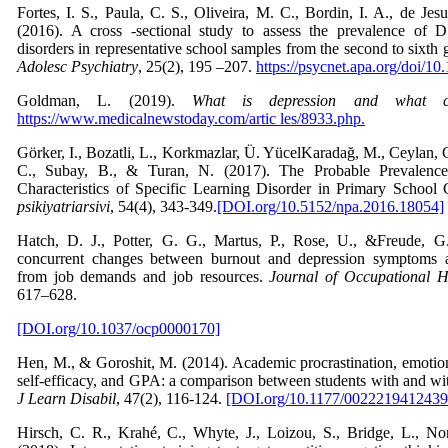
Fortes, I. S., Paula, C. S., Oliveira, M. C., Bordin, I. A., de Jes
(2016). A cross -sectional study to assess the prevalence of 
disorders in representative school samples from the second to sixth g
Adolesc Psychiatry
, 25(2), 195 –207.
https://psycnet.apa.org/doi/1
Goldman, L. (2019).
What is depression and what 
https://www.medicalnewstoday.com/artic les/8933.php.
Görker, I., Bozatli, L., Korkmazlar, Ü. YücelKaradağ, M., Ceylan, C
C., Subay, B., & Turan, N. (2017). The Probable Prevalenc
Characteristics of Specific Learning Disorder in Primary School
psikiyatriarsivi
, 54(4), 343-349.
[DOI.org/10.5152/npa.2016.18054]
Hatch, D. J., Potter, G. G., Martus, P., Rose, U., &Freude, G
concurrent changes between burnout and depression symptoms a
from job demands and job resources.
Journal of Occupational H
617–628.
[DOI.org/10.1037/ocp0000170]
Hen, M., & Goroshit, M. (2014). Academic procrastination, emotion
self-efficacy, and GPA: a comparison between students with and with
J Learn Disabil
, 47(2), 116-124.
[DOI.org/10.1177/0022219412439
Hirsch, C. R., Krahé, C., Whyte, J., Loizou, S., Bridge, L., N