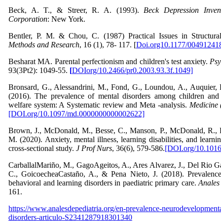
Beck, A. T., & Streer, R. A. (1993).
Beck Depression Inven
Corporation
: New York.
Bentler, P. M. & Chou, C. (1987) Practical Issues in Structur
Methods and Research
, 16 (1), 78- 117. [
Doi.org10.1177/0049124
Besharat MA. Parental perfectionism and children's test anxiety.
Psy
93(3Pt2): 1049-55.
[
DOIorg/10.2466/pr0.2003.93.3f.1049]
Bronsard, G., Alessandrini, M., Fond, G., Loundou, A., Auquier, P
(2016). The prevalence of mental disorders among children and 
welfare system: A Systematic review and Meta -analysis.
Medicine 
[DOI.org/10.1097/md.0000000000002622]
Brown, J., McDonald, M., Besse, C., Manson, P., McDonald, R., 
M. (2020). Anxiety, mental illness, learning disabilities, and lear
cross-sectional study.
J Prof Nurs
, 36(6), 579-586.
[DOI.org/10.1016
CarballalMariño, M., GagoAgeitos, A., Ares Alvarez, J., Del Rio 
C., GoicoecheaCastaño, A., & Pena Nieto, J. (2018). Prevalenc
behavioral and learning disorders in paediatric primary care.
Anales
161.
https://www.analesdepediatria.org/en-prevalence-neurodevelopmenta
disorders-articulo-S2341287918301340