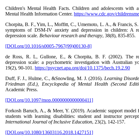
Children's Mental Health Facts. Children and adolescents with an
Mental Health Information Center.
https://www.cdc.gov/childrensmen
Chorpita, B. F., Yim, L., Moffitt, C., Umemoto, L. A., & Francis, S
symptoms of DSM-IV anxiety and depression in children: A re
depression scale.
Behaviour research and therapy
, 38(8), 835-855.
[DOI.org/10.1016/s0005-7967(99)00130-8]
de Ross, R. L, Gullone, E., & Chorpita, B. F. (2002). The re
depression scale: a psychometric investigation with Australian 
19(2), 90-101.
https://psycnet.apa.org/doi/10.1375/bech.19.2.90
Duff, F. J., Hulme, C., &Snowling, M. J. (2016).
Learning Disorde
Friedman (Ed.), Encyclopedia of Mental Health (Second Editi
Academic Press.
[DOI.org/10.1097/mop.0000000000000411]
Forkosh Baruch, A., & Meer, Y. (2019). Academic support model f
students with learning disabilities: student and instructor perc
International Journal of Inclusive Education
, 23(2), 142-157.
[DOI.org/10.1080/13603116.2018.1427151]