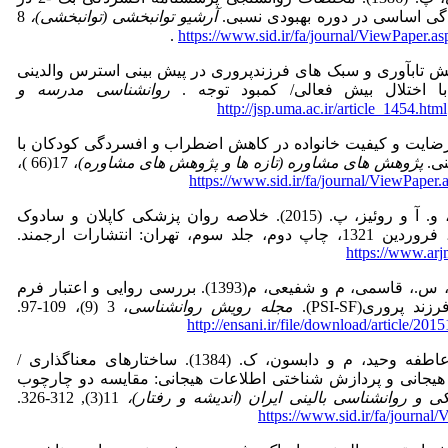
ردگی اساسی در دوره بهبودی نسبی.
آرشیو توانبخشی (توانبخشی)،
8
.
https://www.sid.ir/fa/journal/ViewPaper.
 فرد، ا. (1400). نقش تاب­آوری و سبک­ های فرزندپروری در پیش بینی استرس والدینی
با اختلال بیش ­فعالی/ کمبود توجه .
روانشناسی مدرسه و
http://jsp.uma.ac.ir/article_1454.html
(1397). نقش رضایت و کیفیت خانواده در کاهش اضطراب و افسردگی کودکان با
نی.
پژوهش­ های مشاوره (تازه ­ها و پژوهش ­های مشاوره)
، 17(66 )،
https://www.sid.ir/fa/journal/ViewPaper
سادوک، ب. ج.، سادوک، و. آ و روئیز، پ. (2015). خلاصه روان پزشکی کاپلان و سادوک
 تهران: انتشارات ارجمند.
https://www.ar
شیرزادی، پ.، فرامرزی، س.، قاسمی، م و شفیعی، م(1393). بررسی روایی و اعتبار فرم
روری(PSI-SF).
مجله رویش روانشناسی
، 3 (9)، 109-97.
http://ensani.ir/file/download/article/2
فتی، ل.، بیرشک، ب.، عاطفه وحید، م و دابسون، ک. (1384). ساختارهای معناگذاری /
 هیجانی و پردازش شناختی اطلاعات هیجانی: مقایسه دو چارچوب
ی و روانشناسی بالینی ایران (اندیشه و رفتار)،
11(3), 312-326.
https://www.sid.ir/fa/journa