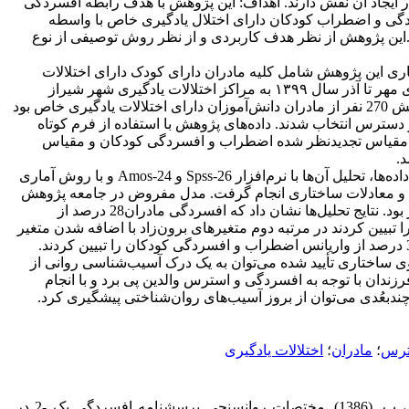
ایجاد آن نقش دارند. اهداف: این پژوهش با هدف رابطه افسردگی
ردگی و اضطراب کودکان دارای اختلال یادگیری خاص با واسطه
این پژوهش از نظر هدف کاربردی و از نظر روش توصیفی از نوع
اری این پژوهش شامل کلیه مادران دارای کودک دارای اختلالات
یادگیری بودند کهدر ماه‌های مهر تا آذر سال ۱۳۹۹ به مراکز اختلالات یادگیری شهر شیراز
مراجعه کردند. نمونه پژوهش 270 نفر از مادران دانش‌آموزان دارای اختلالات یادگیری خاص بود
دسترس انتخاب شدند. داده‌های پژوهش با استفاده از فرم کوتاه
 مقیاس تجدیدنظر شده اضطراب و افسردگی کودکان و مقیاس
.
یافته ها: پس از جمع‌آوری داده‌ها، تحلیل آن‌ها با نرم‌افزار Spss-26 و Amos-24 و با روش آماری
 معادلات ساختاری انجام گرفت. مدل مفروض در جامعه پژوهش
از برازندگی لازم برخوردار بود. نتایج تحلیل‌ها نشان داد که افسردگی مادران28 درصد از
 تبیین کردند در مرتبه دوم متغیرهای برون‌زاد با اضافه شدن متغیر
لگوی ساختاری تأیید شده می‌توان به یک درک آسیب‌شناسی روانی از
زندان با توجه به افسردگی و استرس والدین پی برد و با انجام
ندبعُدی می‌توان از بروز آسیب‌های روان‌شناختی پیشگیری کرد.
ترس
؛
مادران
؛
اختلالات یادگیری
دابسون، ک و محمدخانی، پ. (1386). مختصات روانسنجی پرسشنامه افسردگی بک -2 در