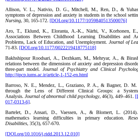
Allison, V. L., Nativio, D. G., Mitchell, M., Ren, D., & Yuhasz
symptoms of depression and anxiety in students in the school setti
Nursing
, 30, 165-172.
[DOI.org/10.1177/1059840513500076]
Aro, T., Eklund, K., Eloranta, A.-K., Närhi, V., Korhonen, E
Associations Between Childhood Learning Disabilities and A
Problems, Lack of Education, and Unemployment.
Journal of Lea
71-83.
[DOI.org/10.1177/0022219418775118]
Bakhshipour Roodsari, A., Dezhkam, M., Mehryar, A., & Birashk
relations between the dimensions of anxiety and depression disord
three-part model.
Journal of Psychiatry and Clinical Psycholo
http://ijpcp.iums.ac.ir/article-1-152-en.html
Barroso, N. E., Mendez, L., Graziano, P. A., & Bagner, D. M. 
through the Lens of Different Clinical Groups: a Syst
Analysis.
Journal of abnormal child psychology
, 46(3), 449–461.
[
017-0313-6]
.
Bartelet, D., Ansari, D., Vaessen, A., & Blomert, L. (2014)
mathematics learning difficulties in primary education.
Rese
Disabilities
, 35(3), 657-670.
[DOI.org/10.1016/j.ridd.2013.12.010]