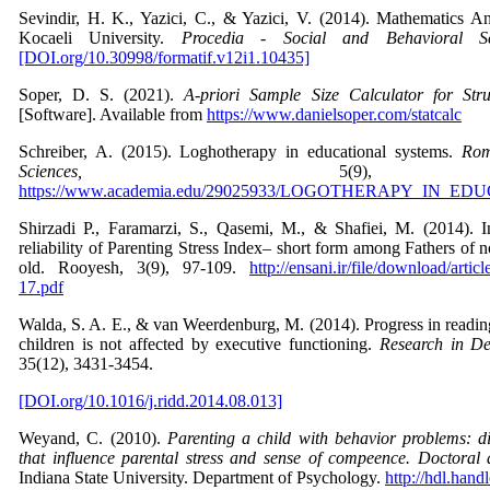
Sevindir, H. K., Yazici, C., & Yazici, V. (2014). Mathematics A
Kocaeli University.
Procedia - Social and Behavioral Sc
[DOI.org/10.30998/formatif.v12i1.10435]
Soper, D. S. (2021).
A-priori Sample Size Calculator for Str
[Software]. Available from
https://www.danielsoper.com/statcalc
Schreiber, A. (2015). Loghotherapy in educational systems.
Rom
Sciences,
5(9), 3
https://www.academia.edu/29025933/LOGOTHERAPY_IN_
Shirzadi P., Faramarzi, S., Qasemi, M., & Shafiei, M. (2014). In
reliability of Parenting Stress Index– short form among Fathers of 
old. Rooyesh, 3(9), 97-109.
http://ensani.ir/file/download/art
17.pdf
Walda, S. A. E., & van Weerdenburg, M. (2014). Progress in reading
children is not affected by executive functioning.
Research in De
35(12), 3431-3454.
[DOI.org/10.1016/j.ridd.2014.08.013]
Weyand, C. (2010).
Parenting a child with behavior problems: di
that influence parental stress and sense of compeence. Doctoral d
Indiana State University. Department of Psychology.
http://hdl.hand