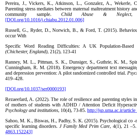
Pereira, J., Vickers, K., Atkinson, L., Gonzalez, A., Wekerle, 
Parenting stress mediates between maternal maltreatment history and
community sample.
Child Abuse & Neglect
,
[DOI.org/10.1016/j.chiabu.2012.01.006]
Russell, G., Ryder, D., Norwich, B., & Ford, T. (2015). Behaviou
occur With
Specific Word Reading Difficulties: A UK Population-Based
(Chichester, England)
, 21(2), 123-41
Ranney, M. L., Pittman, S. K., Dunsiger, S., Guthrie, K. M., Spi
Cunningham, R. M. (2018). Emergency department text messaging
and depression prevention: A pilot randomized controlled trial.
Psyc
419–428.
[DOI.org/10.1037/ser0000193]
Rezaeefard, A. (2022). The role of resilience and parenting styles in 
of mothers of students with ADHD / Attention Deficit Hyperacti
Psychology and institutions
, 10(4), 73-85.
http://jsp.uma.ac.ir/artic
Sahoo, M. K., Biswas, H., Padhy, S. K. (2015). Psychological co -m
specific learning disorders.
J Family Med Prim Care
, 4(1), 21 –5
4863.152243]