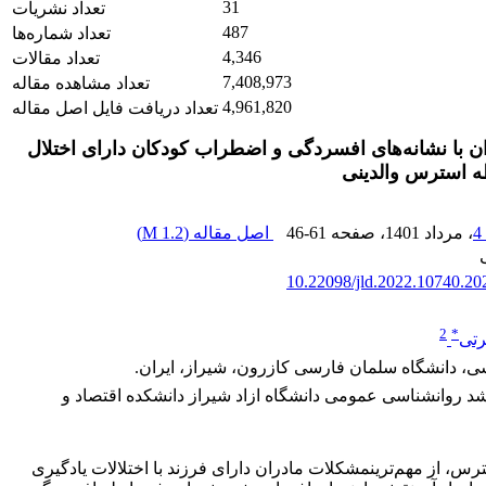
31
تعداد نشریات
487
تعداد شماره‌ها
4,346
تعداد مقالات
7,408,973
تعداد مشاهده مقاله
4,961,820
تعداد دریافت فایل اصل مقاله
 با نشانه‌های افسردگی و اضطراب کودکان دارای اختلال
ه استرس والدینی
، مرداد 1401
، صفحه
46-61
اصل مقاله (
1.2 M
)
10.22098/jld.2022.10740.20
2
*
رتی
سی، دانشگاه سلمان فارسی کازرون، شیراز، ایران.
 روانشناسی عمومی دانشگاه ازاد شیراز دانشکده اقتصاد و
، از مهم‌ترینمشکلات مادران دارای فرزند با اختلالات یادگیری