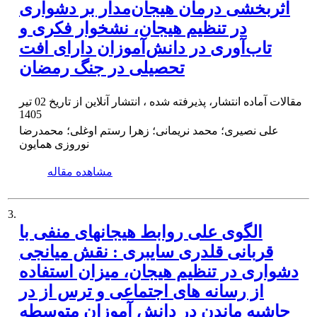
اثربخشی درمان هیجان‌مدار بر دشواری
در تنظیم هیجان، نشخوار فکری و
تاب‌آوری در دانش‌آموزان دارای افت
تحصیلی در جنگ رمضان
مقالات آماده انتشار، پذیرفته شده ، انتشار آنلاین از تاریخ
02 تیر
1405
علی نصیری؛ محمد نریمانی؛ زهرا رستم اوغلی؛ محمدرضا
نوروزی همایون
مشاهده مقاله
3.
الگوی علی روابط هیجانهای منفی با
قربانی قلدری سایبری : نقش میانجی
دشواری در تنظیم هیجان، میزان استفاده
از رسانه های اجتماعی و ترس از در
حاشیه ماندن در دانش آموزان متوسطه