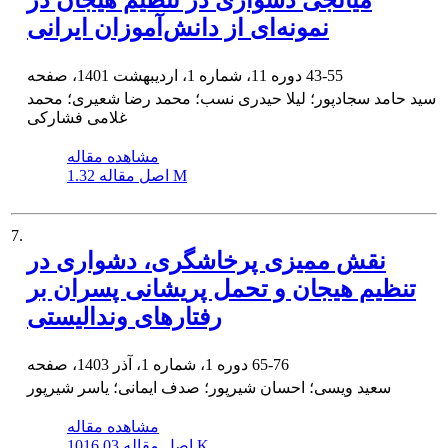
نمونه‌ای از دانش‌آموزان ایرانی
43-55
دوره 11، شماره 1، اردیبهشت 1401، صفحه
سید حامد سجادپور؛ لیلا حیدری نسب؛ محمد رضا شعیری؛ محمد
غلامی فشارکی
مشاهده مقاله
1.32 M
اصل مقاله
7.
نقش ممیزی پرخاشگری، دشواری در
تنظیم هیجان و تحمل پریشانی پسران بر
رفتارهای وندالیستی
65-76
دوره 1، شماره 1، آذر 1403، صفحه
سعید ویسی؛ احسان شیرپور؛ صدف ایمانی؛ یاسر شیرپور
مشاهده مقاله
1016.03 K
اصل مقاله