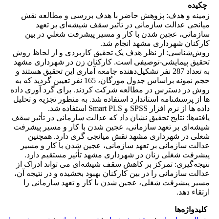
چکیده
زمینه و هدف: پژوهش حاضر با هدف بررسی و مطالعه نقش
میانجی عدالت سازمانی در تأثیر سقف شیشه‌ای بر تعهد
سازمانی، عجین شدن با کار و ﻣﺴﻴﺮ پیشرفت ﺷﻐﻠﻲ در بین
کارکنان شهرداری مشهد انجام شد.
روش‌شناسی: از نظر هدف یک تحقیق کاربردی و از لحاظ روش
تحقیق پیمایشی-توصیفی است. کارکنان زن در شهرداری مشهد
به تعداد 287 نفر تشکیل‌دهنده جامعه آماری این تحقیق هستند و
حجم نمونه براساس جدول مورگان، 165 نفر تعیین گردید که به
روش در دسترس در مطالعه شرکت کردند. برای گرد آوری داده
ها از پرسشنامه استاندارد استفاده شد. به منظور تجزیه و تحلیل
داده ها از نرم افزار SPSS و Smart PLS استفاده شد.
یافته‌ها: نتایج تحقیق نشان داد که عدالت سازمانی در تأثیر سقف
شیشه‌ای بر تعهد سازمانی، عجین شدن با کار و مسیر پیشرفت
شغلی در شهرداری مشهد نقش میانجی گری دارد. همچنین
عدالت سازمانی بر تعهد سازمانی، عجین شدن با کار و مسیر
پیشرفت شغلی زنان در شهرداری مشهد تأثیر مستقیم دارد.
نتیجه‌گیری: تمرکز بر کاهش سقف شیشه‌ای می تواند ادراک از
عدالت سازمانی را در بین کارکنان بهبود بخشیده و در نتیجه آن،
مسیر پیشرفت شغلی، عجین شدن با کار و تعهد سازمانی را
ارتقاء دهد.
کلیدواژه‌ها