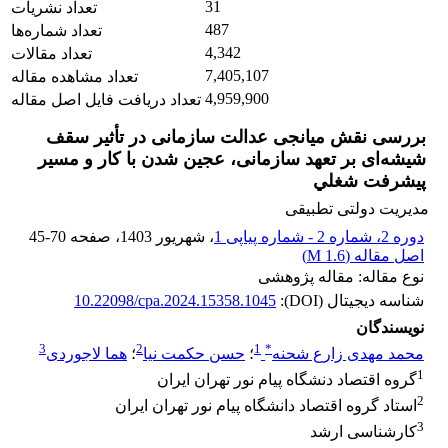
31
تعداد نشریات
487
تعداد شماره‌ها
4,342
تعداد مقالات
7,405,107
تعداد مشاهده مقاله
4,959,900
تعداد دریافت فایل اصل مقاله
بررسی نقش میانجی عدالت سازمانی در تأثیر سقف
شیشه‌ای بر تعهد سازمانی، عجین شدن با کار و ﻣﺴﻴﺮ
پیشرفت ﺷﻐﻠﻲ
مدیریت دولتی تطبیقی
دوره 2، شماره 2 - شماره پیاپی 1
، شهریور 1403
، صفحه
45-70
اصل مقاله (
1.6 M
)
نوع مقاله: مقاله پژوهشی
شناسه دیجیتال (DOI):
10.22098/cpa.2024.15358.1045
نویسندگان
3
2
1
*
محمد مهدی زارع شحنه
؛
حسن حکمت نیا
؛
هما لاجوردی
1
گروه اقتصاد دنشگاه پیام نور تهران ایران
2
استاد گروه اقتصاد دانشگاه پیام نور تهران ایران
3
کارشناسی ارشد