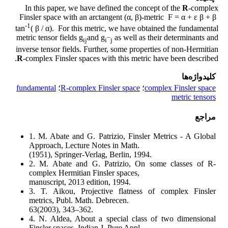
In this paper, we have defined the concept of the
R
-complex
Finsler space with an arctangent (α, β)-metric F = α + ε β + β
-1
tan
( β / α). For this metric, we have obtained the fundamental
metric tensor fields g
and g
as well as their determinants and
ij
i¯j
inverse tensor fields. Further, some properties of non-Hermitian
R
-complex Finsler spaces with this metric have been described.
کلیدواژه‌ها
complex Finsler space
؛
R-complex Finsler space
؛
fundamental
metric tensors
مراجع
1. M. Abate and G. Patrizio, Finsler Metrics - A Global
Approach, Lecture Notes in Math.
(1951), Springer-Verlag, Berlin, 1994.
2. M. Abate and G. Patrizio, On some classes of R-
complex Hermitian Finsler spaces,
manuscript, 2013 edition, 1994.
3. T. Aikou, Projective flatness of complex Finsler
metrics, Publ. Math. Debrecen.
63(2003), 343–362.
4. N. Aldea, About a special class of two dimensional
Finsler spaces, Indian J. Pure Appl.