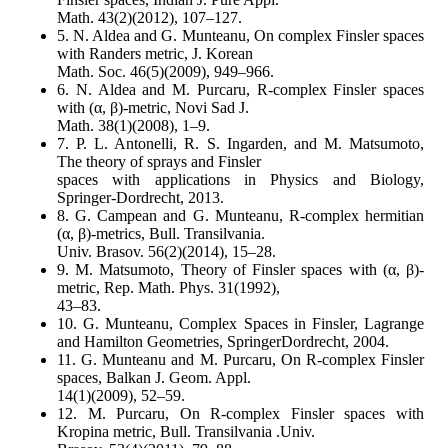
Math. 43(2)(2012), 107–127.
5. N. Aldea and G. Munteanu, On complex Finsler spaces
with Randers metric, J. Korean
Math. Soc. 46(5)(2009), 949–966.
6. N. Aldea and M. Purcaru, R-complex Finsler spaces
with (α, β)-metric, Novi Sad J.
Math. 38(1)(2008), 1–9.
7. P. L. Antonelli, R. S. Ingarden, and M. Matsumoto,
The theory of sprays and Finsler
spaces with applications in Physics and Biology,
Springer-Dordrecht, 2013.
8. G. Campean and G. Munteanu, R-complex hermitian
(α, β)-metrics, Bull. Transilvania.
Univ. Brasov. 56(2)(2014), 15–28.
9. M. Matsumoto, Theory of Finsler spaces with (α, β)-
metric, Rep. Math. Phys. 31(1992),
43–83.
10. G. Munteanu, Complex Spaces in Finsler, Lagrange
and Hamilton Geometries, SpringerDordrecht, 2004.
11. G. Munteanu and M. Purcaru, On R-complex Finsler
spaces, Balkan J. Geom. Appl.
14(1)(2009), 52–59.
12. M. Purcaru, On R-complex Finsler spaces with
Kropina metric, Bull. Transilvania .Univ.