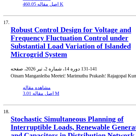
460.05 K
اصل مقاله
17.
Robust Control Design for Voltage and
Frequency Fluctuation Control under
Substantial Load Variation of Islanded
Microgrid System
131-141
دوره 14، شماره 2، تیر 2026، صفحه
Oinam Manganlei؛ Marimuthu Prakash؛ Rajagopal Kumar
مشاهده مقاله
3.01 M
اصل مقاله
18.
Stochastic Simultaneous Planning of
Interruptible Loads, Renewable ‎Genera
and Capacitors in Distribution Network 