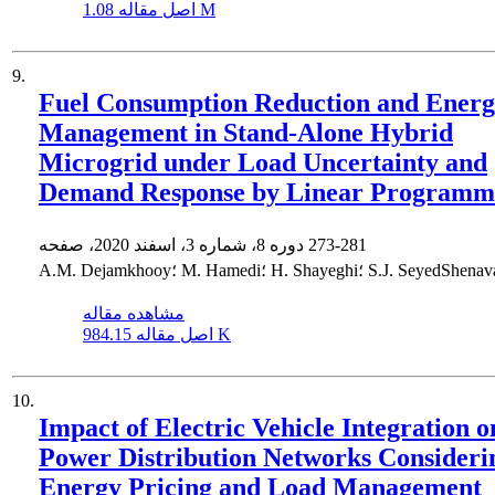
1.08 M
اصل مقاله
9.
Fuel Consumption Reduction and Ener
Management in Stand-Alone Hybrid
Microgrid under Load Uncertainty and
Demand Response by Linear Programm
273-281
دوره 8، شماره 3، اسفند 2020، صفحه
A.M. Dejamkh؛ M. Hamedi؛ H. Shayeghi؛ S.J. SeyedShenava
مشاهده مقاله
984.15 K
اصل مقاله
10.
Impact of Electric Vehicle Integration o
Power Distribution Networks Consideri
Energy Pricing and Load Management