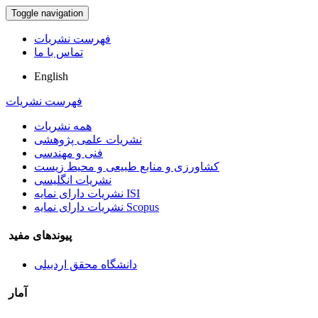
Toggle navigation
فهرست نشریات
تماس با ما
English
فهرست نشریات
همه نشریات
نشریات علمی پژوهشی
فنی و مهندسی
کشاورزی و منابع طبیعی و محیط زیست
نشریات انگلیسی
نشریات دارای نمایه ISI
نشریات دارای نمایه Scopus
پیوندهای مفید
دانشگاه محقق اردبیلی
آمار