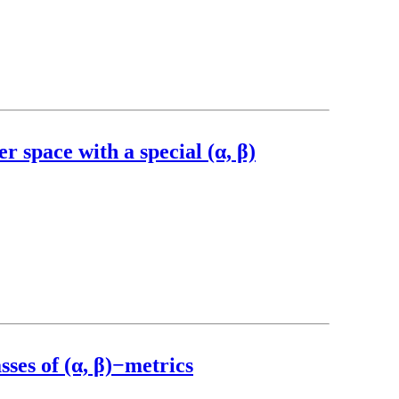
r space with a special (α, β)
sses of (α, β)−metrics