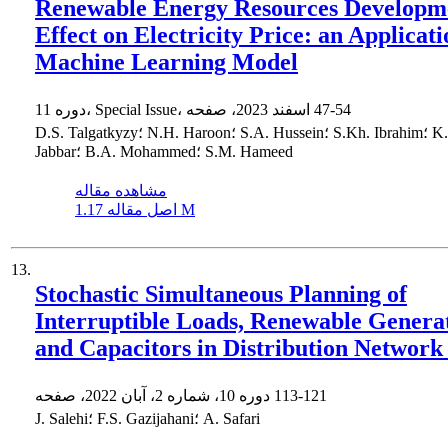
Renewable Energy Resources Developm
Effect on Electricity Price: an Applicati
Machine Learning Model
47-54
دوره 11، Special Issue، اسفند 2023، صفحه
D.S. Talgatkyzy؛ N.H. Haroon؛ S.A. Hussein؛ S.Kh. Ibrahim؛ K.A.
Jabbar؛ B.A. Mohammed؛ S.M. Hameed
مشاهده مقاله
1.17 M
اصل مقاله
13.
Stochastic Simultaneous Planning of
Interruptible Loads, Renewable ‎Genera
and Capacitors in Distribution Network 
113-121
دوره 10، شماره 2، آبان 2022، صفحه
J. Salehi؛ F.S. Gazijahani؛ A. Safari