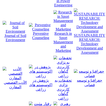
in Power
Engineering
Preventive
Research in
SUSTAINABILITY
Journal of Soil
Counseling
Sport
RESEARCH:
Environment
Management
Technology
and
Development and
Marketing
Assessment
جغرافیا و توسعه
تحقیقات به
پژوهش در
الأدب القصصي
فضایی
نژادی
اکوسیستم های
المقارن
کاربردی
زراعی
گیاهان
زراعی