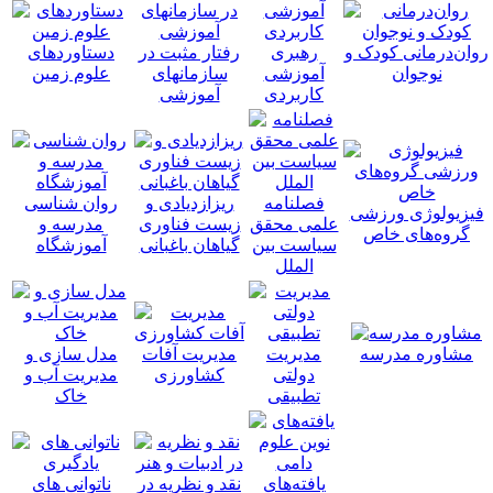
روان‌درمانی کودک و
رهبری
رفتار مثبت در
دستاوردهای
نوجوان
آموزشی
سازمانهای
علوم زمین
کاربردی
آموزشی
فصلنامه
ریزازدیادی و
روان شناسی
فیزیولوژی ورزشی
علمی محقق
زیست فناوری
مدرسه و
گروه‌های خاص
سیاست بین
گیاهان باغبانی
آموزشگاه
الملل
مشاوره مدرسه
مدیریت
مدیریت آفات
مدل سازی و
دولتی
کشاورزی
مدیریت آب و
تطبیقی
خاک
یافته‌های
نقد و نظریه در
ناتوانی های