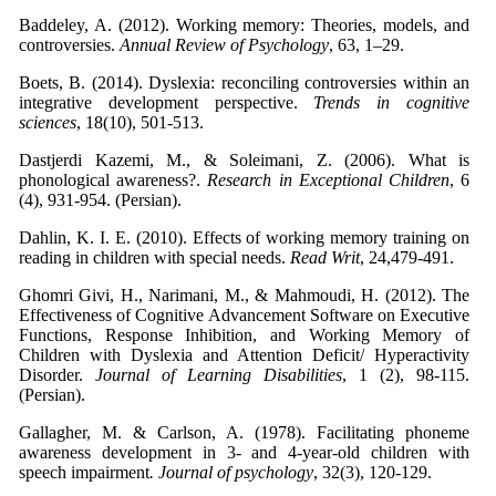
Baddeley, A. (2012). Working memory: Theories, models, and
controversies.
Annual Review of Psychology
, 63, 1–29.
Boets, B. (2014). Dyslexia: reconciling controversies within an
integrative development perspective.
Trends in cognitive
sciences
, 18(10), 501-513.
Dastjerdi Kazemi, M., & Soleimani, Z. (2006). What is
phonological awareness?.
Research in Exceptional Children
, 6
(4), 931-954. (Persian).
Dahlin, K. I. E. (2010). Effects of working memory training on
reading in children with special needs.
Read Writ
, 24,479-491.
Ghomri Givi, H., Narimani, M., & Mahmoudi, H. (2012). The
Effectiveness of Cognitive Advancement Software on Executive
Functions, Response Inhibition, and Working Memory of
Children with Dyslexia and Attention Deficit/ Hyperactivity
Disorder.
Journal of Learning Disabilities
, 1 (2), 98-115.
(Persian).
Gallagher, M. & Carlson, A. (1978). Facilitating phoneme
awareness development in 3- and 4-year-old children with
speech impairment
. Journal of psychology
, 32(3), 120-129.