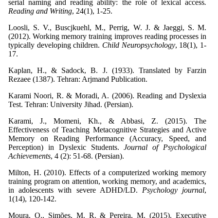
serial naming and reading ability: the role of lexical access
.
Reading and Writing
, 24(1), 1-25.
Loosli, S. V., Buscjkuehl, M., Perrig, W. J. & Jaeggi, S. M.
(2012). Working memory training improves reading processes in
typically developing children.
Child Neuropsychology
, 18(1), 1-
17.
Kaplan, H., & Sadock, B. J. (1933). Translated by Farzin
Rezaee (1387). Tehran: Arjmand Publication.
Karami Noori, R. & Moradi, A. (2006). Reading and Dyslexia
Test. Tehran: University Jihad. (Persian).
Karami, J., Momeni, Kh., & Abbasi, Z. (2015). The
Effectiveness of Teaching Metacognitive Strategies and Active
Memory on Reading Performance (Accuracy, Speed, and
Perception) in Dyslexic Students.
Journal of Psychological
Achievements
, 4 (2): 51-68. (Persian).
Milton, H. (2010). Effects of a computerized working memory
training program on attention, working memory, and academics,
in adolescents with severe ADHD/LD.
Psychology journal
,
1(14), 120-142.
Moura, O., Simões, M. R. & Pereira, M. (2015). Executive