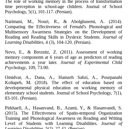
The role of working memory in the process of transformation
time perception in school-age children. Journal of School
Psychology, 5(1), 101-117. (Persian).
Narimani, M., Nouri, R., & Abolghasemi, A. (2014).
Comparing the Effectiveness of Fernald's Phonological and
Multisensory Awareness Strategies on the Development of
Reading and Reading Skills in Dyslexic Students.
Journal of
Learning Disabilities
, 4 (3), 104-120. (Persian).
Nevo, E., & Breznitz, Z. (2011). Assessment of working
memory components at 6 years of age as predictors of reading
achievements a year later.
Journal of Experimental Child
Psychology
, 109, 73-90.
Omidvar, A., Dana, A., Hamzeh Sabzi, A., Pourpanahi
Koltapeh, M. (2018). The effect of education based on
developmental physical education on working memory of
elementary school students. Journal of School Psychology, 7(1),
83-101. (Persian).
Pirkhaefi, A., Hasanvand, B., Azami, Y., & Hasanvandi, S.
(2015). The Effectiveness of Spatio-temporal Organization
Training and Phonological Awareness on Reading and Writing
Level of Students with Learning Disabilities.
Journal of
Learning Disabilities
, 5(2), 27-42. (Persian).