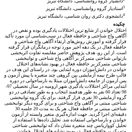
دانشیار گروه روانشناسی، دانشگاه تبریز
3
استادیار گروه روانشناسی، دانشگاه تبریز
4
دانشجوی دکتری روان شناسی، دانشگاه تبریز
چکیده
اختلال خواندن از شایع ترین اختلالات یادگیری بوده و نقص در
آگاهی واج شناختی و حافظه فعال در سبب‌شناسی آن مورد تأکید
قرار گرفته و آموزش روش‌های ارتقاء آگاهی واج شناختی و
حافظه فعال در یک دهه اخیر مورد توجه درمانگران قرار گرفته
است. از این رو، هدف پژوهش حاضر مقایسه تفاوت اثربخشی
بازتوانی شناختی متمرکز بر آگاهی واج شناختی و توانبخشی
شناختی متمرکز بر حافظه فعال در بهبود نشانه‌های اختلال
خواندن در دانش‌آموزان دوره ابتدایی بود. در راستای این هدف در
قالب طرح نیمه آزمایشی بین گروهی چند متغیره با پیش آزمون و
پس آزمون از جامعه دانش‌آموزان مبتلا به نارساخوانی در دوره
ابتدایی مراکز اختلالات یادگیری شهر ارومیه در سال تحصیلی 97-
98 تعداد 60 نفر به طور هدفمند انتخاب و به طور تصادفی در دو
گروه آزمایشی 30 نفری قرار گرفتند. برای یک گروه توانبخشی
شناختی مبتنی بر آگاهی واج شناختی و برای گروه دیگر توانبخشی
شناختی مبتنی بر حافظه فعال، هر یک به مدت 20 جلسه 30
دقیقه‌ای اجرا گردید. جهت اندازه‌گیری متغیر وابسته از آزمون
خواندن و نارساخوانی استفاده شد. تحلیل داده‌ها با استفاده از
تحلیل کوواریانس چند متغیره نشان داد که توانبخشی شناختی
متمرکز بر حافظه فعال در بهبود نشانه های اختلال خواندن