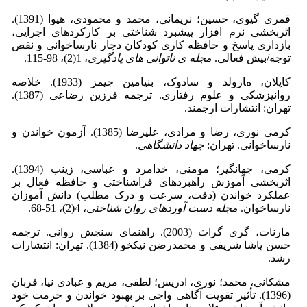
قمری گیوی، حسین؛ نریمانی، محمد و محمودی، هیوا (1391).
اثربخشی نرم افزار پیشبرد شناختی بر کارکردهای اجرایی،
بازداری پاسخ و حافظه کاری کودکان دچار نارساخوانی و نقص
توجه/بیش فعالی.
مجله ی ناتوانی های یادگیری
، 1(2)، 98-115.
کاپلان، هارولد و سادوک، بنیامین جیمز (1933). خلاصه
روانپزشکی و علوم رفتاری. ترجمه فرزین رضاعی (1387).
تهران: انتشارات ارجمند.
کرمی نوری، رضا و مرادی، علیرضا (1385). آزمون خواندن و
نارساخوانی. تهران:
جهاد دانشگاهی
.
کرمی، جهانگیر؛ مومنی، خدامرد و عباسی، زینب (1394).
اثربخشی آموزش راهبردهای فراشناختی و حافظه فعال بر
عملکرد خواندن (دقت، سرعت و درک مطلب) دانش آموزان
نارساخوان.
مجله دست آوردهای روان شناختی
، 4(2)، 51-68.
مارنات، گری گراث (2003). راهنمای سنجش روانی. ترجمه
حسن پاشا شریفی و محمدرضن نیکخو (1384). تهران: انتشارات
رشد.
مشکانی، محمد؛ نوری، ادریس؛ لطفی، مریم و عبادی نیا، قربان
(1396). تأثیر تقویت آگاهی واجی بر بهبود خواندن و حرمت خود