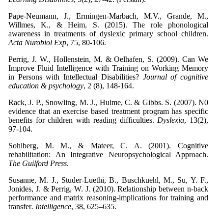
Pape-Neumann, J., Ermingen-Marbach, M.V., Grande, M.,
Willmes, K., & Heim, S. (2015). The role phonological
awareness in treatments of dyslexic primary school children.
Acta Nurobiol Exp
, 75, 80-106.
Perrig, J. W., Hollenstein, M. & Oelhafen, S. (2009). Can We
Improve Fluid Intelligence with Training on Working Memory
in Persons with Intellectual Disabilities?
Journal of cognitive
education & psychology
, 2 (8), 148-164.
Rack, J. P., Snowling, M. J., Hulme, C. & Gibbs. S. (2007). N0
evidence that an exercise based treatment program has specific
benefits for children with reading difficulties.
Dyslexia
, 13(2),
97-104.
Sohlberg, M. M., & Mateer, C. A. (2001). Cognitive
rehabilitation: An Integrative Neuropsychological Approach.
The Guilford Press
.
Susanne, M. J., Studer-Luethi, B., Buschkuehl, M., Su, Y. F.,
Jonides, J. & Perrig, W. J. (2010). Relationship between n-back
performance and matrix reasoning-implications for training and
transfer
. Intelligence
, 38, 625–635.