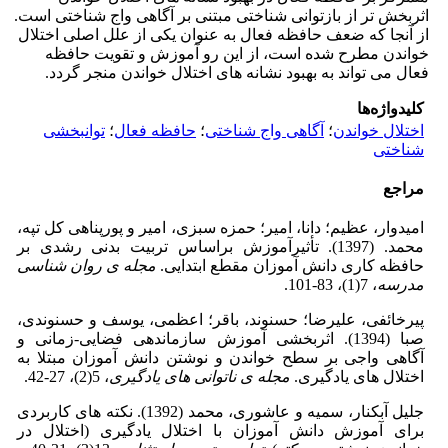
اثربخش تر از بازتوانی شناختی مبتنی بر آگاهی واج شناختی است.
از آنجا که ضعف حافظه فعال به عنوان یکی از علل اصلی اختلال
خواندن مطرح شده است، از این رو آموزش و تقویت حافظه
فعال می تواند به بهبود نشانه های اختلال خواندن منجر گردد.
کلیدواژه‌ها
اختلال خواندن
؛
آگاهی واج شناختی
؛
حافظه فعال
؛
توانبخشی
شناختی
مراجع
امیدوار، عظیم؛ دانا، امیر؛ حمزه سبزی، امیر و پورپناهی کل تپه،
محمد. (1397). تأثیرآموزش براساس تربیت بدنی رشدی بر
حافظه کاری دانش آموزان مقطع ابتدایی.
مجله ی روان شناسی
مدرسه
، 7(1)، 83-101.
پیرخائفی، علیرضا؛ حسنوند، باقر؛ اعظمی، یوسف و حسنوندی،
صبا (1394). اثربخشی آموزش سازماندهی فضایی-زمانی و
آگاهی واجی بر سطح خواندن و نوشتن دانش آموزان مبتلا به
اختلال های یادگیری.
مجله ی ناتوانی های یادگیری
، 5(2)، 27-42.
جلیل آبکنار، سمیه و عاشوری، محمد (1392). نکته های کاربردی
برای آموزش دانش آموزان با اختلال یادگیری (اختلال در