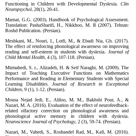
Functioning in Children with Developmental Dyslexia.
Clin
Neuropsychol
, 28(1), 20-41.
Marnat, G.G. (2003). Handbook of Psychological Assessment.
Translation: PashaSharifi, H., Nikkhoo, M. R (2007). Tehran:
Roshd Publication. (Persian).
Meshkani, M., Nouri, I., Lotfi, M., & Ebadi Nia, Gh. (2017).
The effect of reinforcing phonological awareness on improving
reading and self-esteem in students with dyslexia.
Journal of
Child Mental Health
, 4 (3), 107-118. (Persian).
Mirmahedi, S. r., Alizadeh, H. & Seif Naraghi, M. (2009). The
Impact of Teaching Executive Functions on Mathematics
Performance and Reading in Elementary Students with Special
Learning Disabilities.
Journal of Research in Exceptional
Children
, 9 (1), 1-12. (Persian).
Mousa Nejad Jedi, E., Aliloo, M. M., Bakhshi Pour, A., &
Nazari, M. A. (2016). Evaluation of the effect of neurofeedback-
related olfactory correction on phonological awareness and
phonological active memory in children with dyslexia.
Neuroscience Journal of Psychology
, 2 (3), 59-74. (Persian).
Nazari, M., Vahedi, S., Roshandel Rad, M., Kafi, M. (2016).