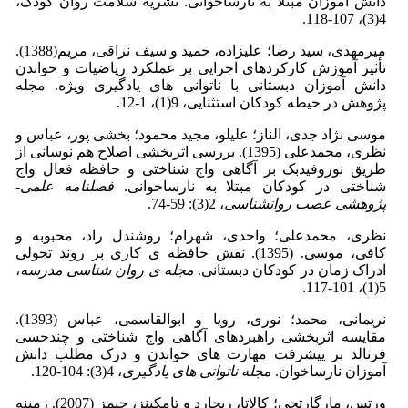
دانش آموزان مبتلا به نارساخوانی. نشریه سلامت روان کودک،
4(3)، 107-118.
میرمهدی، سید رضا؛ علیزاده، حمید و سیف نراقی، مریم(1388).
تأثیر آموزش کارکردهای اجرایی بر عملکرد ریاضیات و خواندن
دانش آموزان دبستانی با ناتوانی های یادگیری ویژه. مجله
پژوهش در حیطه کودکان استثنایی، 9(1)، 1-12.
موسی نژاد جدی، الناز؛ علیلو، مجید محمود؛ بخشی پور، عباس و
نظری، محمدعلی (1395). بررسی اثربخشی اصلاح هم نوسانی از
طریق نوروفیدبک بر آگاهی واج شناختی و حافظه فعال واج
شناختی در کودکان مبتلا به نارساخوانی.
فصلنامه علمی-
پژوهشی عصب روانشناسی
، 2(3): 59-74.
نظری، محمدعلی؛ واحدی، شهرام؛ روشندل راد، محبوبه و
کافی، موسی. (1395). نقش حافظه ی کاری بر روند تحولی
ادراک زمان در کودکان دبستانی.
مجله ی روان شناسی مدرسه
،
5(1)، 101-117.
نریمانی، محمد؛ نوری، رویا و ابوالقاسمی، عباس (1393).
مقایسه اثربخشی راهبردهای آگاهی واج شناختی و چندحسی
فرنالد بر پیشرفت مهارت های خواندن و درک مطلب دانش
آموزان نارساخوان.
مجله ناتوانی های یادگیری
، 4(3): 104-120.
ورتس، مارگارتجی؛ کالاتا، ریچارد و تامکینز، جیمز (2007). زمینه