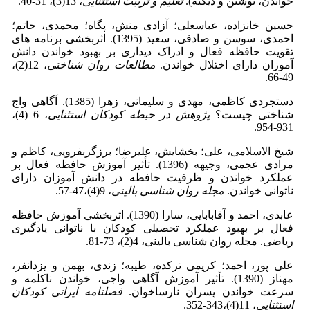
خواندن، نوشتن و دیکته).
تعلیم و تربیت استثنایی
، 13(3)، 31-40.
حسین خانزاده، عباسعلی؛ آزادی منش، پگاه؛ محمدی، حاتم؛
احمدی، سوسن و صادقی، سعید (1395). اثربخشی برنامه های
تقویت حافظه فعال و ادراک دیداری بر بهبود خواندن دانش
آموزان دارای اختلال خواندن.
مطالعات روان شناختی
، 12(2)،
49-66.
دستجردی کاظمی، مهدی و سلیمانی، زهرا (1385). آگاهی واج
شناختی چیست؟
پژوهش در حیطه کودکان استثنایی
، 6 (4)،
931-954.
شیخ الاسلامی، علی؛ بخشایش، علیرضا؛ برزگربفرویی، کاظم و
مرادی عجمی، وجیهه (1396). تأثیر آموزش حافظه فعال بر
عملکرد خواندن و ظرفیت حافظه در دانش آموزان دارای
ناتوانی خواندن.
مجله روان شناسی بالینی
، 9(4)،47-57.
عابدی، احمد و آقابابایی، سارا (1390). اثربخشی آموزش حافظه
فعال بر بهبود عملکرد تحصیلی کودکان با ناتوانی یادگیری
ریاضی. مجله روان شناسی بالینی، 4(2)، 73-81.
علی پور، احمد؛ کریمی ترکده، طیبه؛ زندی، بهمن و یزدانفر،
مهناز (1390). تأثیر آموزش آگاهی واجی، خواندن ناکلمه و
سرعت خواندن پسران نارساخوان.
فصلنامه ایرانی کودکان
استثنایی
، 11(4)،343-352.