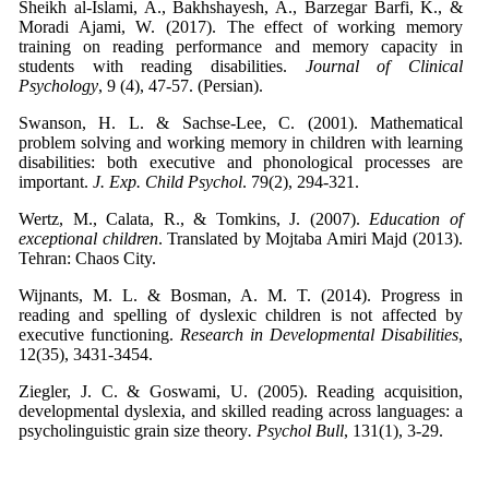
Sheikh al-Islami, A., Bakhshayesh, A., Barzegar Barfi, K., &
Moradi Ajami, W. (2017). The effect of working memory
training on reading performance and memory capacity in
students with reading disabilities.
Journal of Clinical
Psychology
, 9 (4), 47-57. (Persian).
Swanson, H. L. & Sachse-Lee, C. (2001). Mathematical
problem solving and working memory in children with learning
disabilities: both executive and phonological processes are
important.
J. Exp. Child Psychol
. 79(2), 294-321.
Wertz, M., Calata, R., & Tomkins, J. (2007).
Education of
exceptional children
. Translated by Mojtaba Amiri Majd (2013).
Tehran: Chaos City.
Wijnants, M. L. & Bosman, A. M. T. (2014). Progress in
reading and spelling of dyslexic children is not affected by
executive functioning.
Research in Developmental Disabilities
,
12(35), 3431-3454.
Ziegler, J. C. & Goswami, U. (2005). Reading acquisition,
developmental dyslexia, and skilled reading across languages: a
psycholinguistic grain size theory
. Psychol Bull
, 131(1), 3-29.