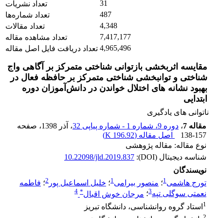
31
تعداد نشریات
487
تعداد شماره‌ها
4,348
تعداد مقالات
7,417,177
تعداد مشاهده مقاله
4,965,496
تعداد دریافت فایل اصل مقاله
مقایسه اثربخشی بازتوانی شناختی متمرکز بر آگاهی واج
شناختی و توانبخشی شناختی متمرکز بر حافظه فعال در
بهبود نشانه های اختلال خواندن در دانش‌آموزان دوره
ابتدایی
ناتوانی های یادگیری
مقاله 7
،
دوره 9، شماره 1 - شماره پیاپی 32
، آذر 1398
، صفحه
138-157
اصل مقاله (
196.92 K
)
نوع مقاله: مقاله پژوهشی
شناسه دیجیتال (DOI):
10.22098/jld.2019.837
نویسندگان
2
1
1
تورج هاشمی
؛
منصور بیرامی
؛
خلیل اسماعیل پور
؛
فاطمه
4
*
3
نعمتی سوگلی تپه
؛
مرجان خوش اقبال
1
استاد گروه روانشناسی، دانشگاه تبریز
2