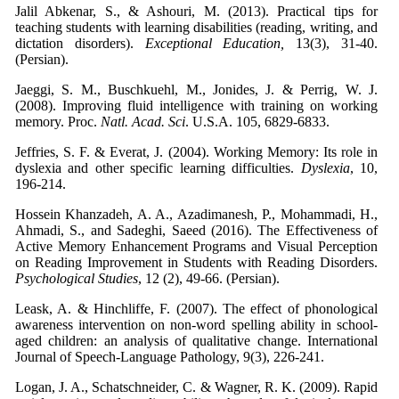
Jalil Abkenar, S., & Ashouri, M. (2013). Practical tips for
teaching students with learning disabilities (reading, writing, and
dictation disorders).
Exceptional Education,
13(3), 31-40.
(Persian).
Jaeggi, S. M., Buschkuehl, M., Jonides, J. & Perrig, W. J.
(2008). Improving fluid intelligence with training on working
memory. Proc.
Natl. Acad. Sci
. U.S.A. 105, 6829-6833.
Jeffries, S. F. & Everat, J. (2004). Working Memory: Its role in
dyslexia and other specific learning difficulties.
Dyslexia
, 10,
196-214.
Hossein Khanzadeh, A. A., Azadimanesh, P., Mohammadi, H.,
Ahmadi, S., and Sadeghi, Saeed (2016). The Effectiveness of
Active Memory Enhancement Programs and Visual Perception
on Reading Improvement in Students with Reading Disorders.
Psychological Studies
, 12 (2), 49-66. (Persian).
Leask, A. & Hinchliffe, F. (2007). The effect of phonological
awareness intervention on non-word spelling ability in school-
aged children: an analysis of qualitative change. International
Journal of Speech-Language Pathology, 9(3), 226-241.
Logan, J. A., Schatschneider, C. & Wagner, R. K. (2009). Rapid