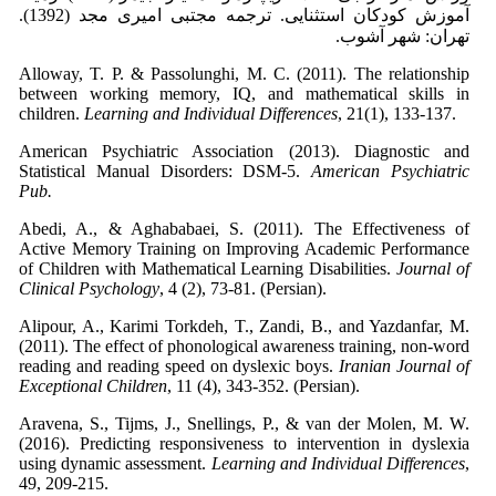
آموزش کودکان استثنایی. ترجمه مجتبی امیری مجد (1392).
تهران: شهر آشوب.
Alloway, T. P. & Passolunghi, M. C. (2011). The relationship
between working memory, IQ, and mathematical skills in
children.
Learning and Individual Differences
, 21(1), 133-137.
American Psychiatric Association (2013). Diagnostic and
Statistical Manual Disorders: DSM-5.
American Psychiatric
Pub.
Abedi, A., & Aghababaei, S. (2011). The Effectiveness of
Active Memory Training on Improving Academic Performance
of Children with Mathematical Learning Disabilities.
Journal of
Clinical Psychology
, 4 (2), 73-81. (Persian).
Alipour, A., Karimi Torkdeh, T., Zandi, B., and Yazdanfar, M.
(2011). The effect of phonological awareness training, non-word
reading and reading speed on dyslexic boys.
Iranian Journal of
Exceptional Children
, 11 (4), 343-352. (Persian).
Aravena, S., Tijms, J., Snellings, P., & van der Molen, M. W.
(2016). Predicting responsiveness to intervention in dyslexia
using dynamic assessment.
Learning and Individual Differences
,
49, 209-215.