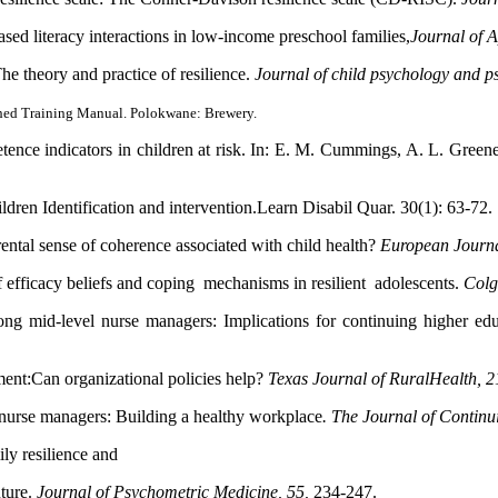
ed literacy interactions in low-income preschool families,
Journal of 
The theory and practice of resilience.
Journal of child psychology and ps
ished Training Manual. Polokwane: Brewery.
ence indicators in children at risk. In: E. M. Cummings, A. L. Green
ldren Identification and intervention.Learn Disabil Quar. 30(1): 63-72.
ental sense of coherence associated with child health?
European Journa
f efficacy beliefs and coping mechanisms in resilient adolescents.
Colg
mong mid-level nurse managers: Implications for continuing higher edu
ent:Can organizational policies help?
Texas Journal of RuralHealth, 2
 nurse managers: Building a healthy workplace
. The Journal of Continu
ly resilience and
uture.
Journal of Psychometric Medicine, 55,
234-247.