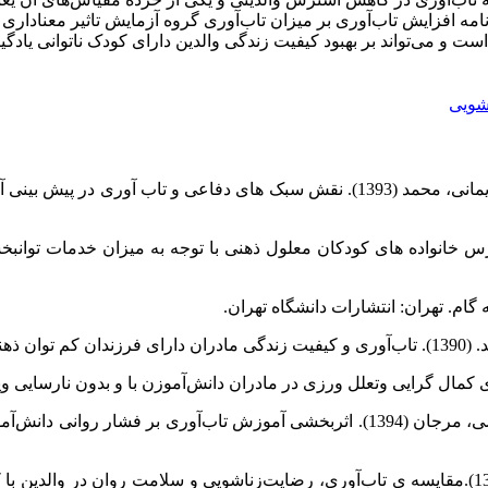
ه افزایش تاب‌‌آوری بر میزان تاب‌آوری گروه آزمایش تاثیر معناداری دا
است و می‌تواند بر بهبود کیفیت زندگی والدین دارای کودک ناتوانی یادگی
شویی
اسدی، فاطمه؛ ابوالقاسمی، عباس؛ ابراهیمی اردی، یوسف و نریمانی، محمد (1393). ن
ی و مقایسه میزان استرس خانواده های کودکان معلول ذهنی با توجه به میزان خ
18-177.
جاهد مطلق، عذرا؛ یونسی، سید جلال ؛ ازخوش، منوچهر و فرضی، مرجان (1394). اثربخ
میکائیلی، نیلوفر؛ گنجی، مسعود و طالبی جویباری، مسعود (1391).مقایسه ی تاب‌آوری، رضایت‌زناشویی