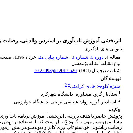
اثربخشی آموزش تاب‌آوری بر استرس والدینی، رضایت زناشو
ناتوانی های یادگیری
مقاله 4
،
دوره 6، شماره 3 - شماره پیاپی 22
، خرداد 1396
، صفحه
نوع مقاله: مقاله پژوهشی
شناسه دیجیتال (DOI):
10.22098/jld.2017.520
نویسندگان
2
*
1
منیژه کاوه
؛
هادی کرامتی
1
استادیار گروه مشاوره، دانشگاه شهرکرد
2
: استادیار گروه روان شناسی تربیتی، دانشگاه خوارزمی
چکیده
پژوهش حاضر با هدف بررسی اثربخشی آموزش برنامه تاب‌آوری بر 
رضایت زناشویی هودسنو تاب‌آوری کانر و دیویدسوندر پیش آزمون،
تحلیل کوواریانس در سطح مع