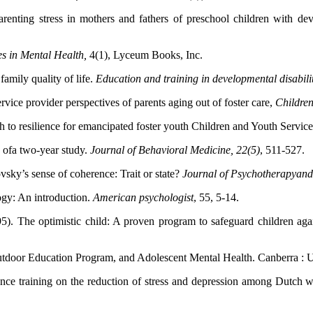
enting stress in mothers and fathers of preschool children with dev
es in Mental Health,
4(1), Lyceum Books, Inc.
family quality of life.
Education and training in developmental disabilit
vice provider perspectives of parents aging out of foster care,
Children
path to resilience for emancipated foster youth Children and Youth Ser
 ofa two-year study.
Journal of Behavioral Medicine, 22(5)
, 511-527.
sky’s sense of coherence: Trait or state?
Journal of Psychotherapyand
ogy: An introduction.
American psychologist
, 55, 5-14.
95). The optimistic child: A proven program to safeguard children aga
tdoor Education Program, and Adolescent Mental Health. Canberra : Un
lience training on the reduction of stress and depression among Dutch 