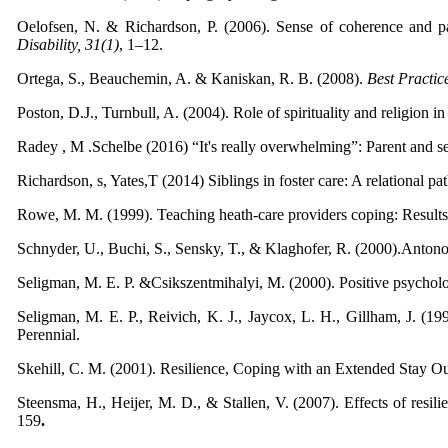
Oelofsen, N. & Richardson, P. (2006). Sense of coherence and par
Disability, 31(1)
, 1–12.
Ortega, S., Beauchemin, A. & Kaniskan, R. B. (2008).
Best Practic
Poston, D.J., Turnbull, A. (2004). Role of spirituality and religion in 
Radey , M .Schelbe (2016) “It's really overwhelming”: Parent and ser
Richardson, s, Yates,T (2014) Siblings in foster care: A relational 
Rowe, M. M. (1999). Teaching heath-care providers coping: Results
Schnyder, U., Buchi, S., Sensky, T., & Klaghofer, R. (2000).Antonov
Seligman, M. E. P. &Csikszentmihalyi, M. (2000). Positive psychol
Seligman, M. E. P., Reivich, K. J., Jaycox, L. H., Gillham, J. (19
Perennial.
Skehill, C. M. (2001). Resilience, Coping with an Extended Stay Ou
Steensma, H., Heijer, M. D., & Stallen, V. (2007). Effects of resi
159
.