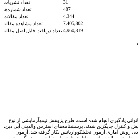
31
تعداد نشریات
487
تعداد شماره‌ها
4,344
تعداد مقالات
7,405,802
تعداد مشاهده مقاله
4,960,319
تعداد دریافت فایل اصل مقاله
وانی یادگیری انجام شده است. طرح پژوهش نیمه­آزمایشی از نوع
 نمونه گیری تصادفی، نمونه ای با حجم 34 نفر انتخاب و در دو گروه آزمایش و کنترل جایگزین شدند. پرسشنامه‌های استرس والدینی آبی دین،
ده، روش آماری آزمون تحلیلکوواریانس بکار گرفته شد. آزمون
یاس‌های آن یعنی ناراحتی والدینی اثر معناداری دارد. ولی تفاوتی بین دو گروه در