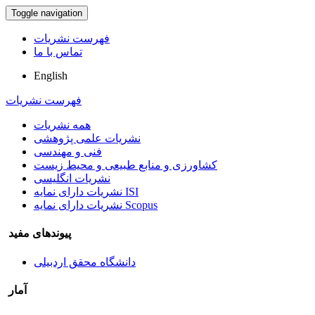
Toggle navigation
فهرست نشریات
تماس با ما
English
فهرست نشریات
همه نشریات
نشریات علمی پژوهشی
فنی و مهندسی
کشاورزی و منابع طبیعی و محیط زیست
نشریات انگلیسی
نشریات دارای نمایه ISI
نشریات دارای نمایه Scopus
پیوندهای مفید
دانشگاه محقق اردبیلی
آمار