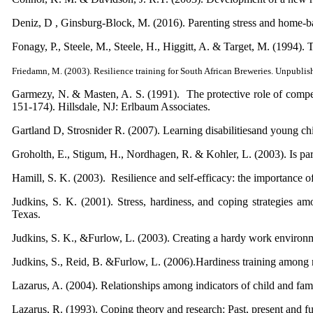
Deniz, D , Ginsburg-Block, M. (2016). Parenting stress and home-bas
Fonagy, P., Steele, M., Steele, H., Higgitt, A. & Target, M. (1994). 
Friedamn, M. (2003). Resilience training for South African Breweries. Unpubl
Garmezy, N. & Masten, A. S. (1991). The protective role of compet
151-174). Hillsdale, NJ: Erlbaum Associates.
Gartland D, Strosnider R. (2007). Learning disabilitiesand young chi
Groholth, E., Stigum, H., Nordhagen, R. & Kohler, L. (2003). Is par
Hamill, S. K. (2003). Resilience and self-efficacy: the importance o
Judkins, S. K. (2001). Stress, hardiness, and coping strategies a
Texas.
Judkins, S. K., &Furlow, L. (2003). Creating a hardy work environm
Judkins, S., Reid, B. &Furlow, L. (2006).Hardiness training among
Lazarus, A. (2004). Relationships among indicators of child and fami
Lazarus, R. (1993). Coping theory and research: Past, present and f