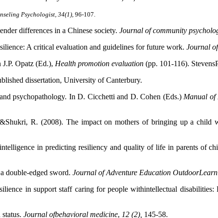
nseling Psychologist, 34(1),
96-107.
gender differences in a Chinese society.
Journal of community psycholo
silience: A critical evaluation and guidelines for future work.
Journal o
n J.P. Opatz (Ed.),
Health promotion evaluation
(pp. 101-116). Stevens
lished dissertation, University of Canterbury.
 and psychopathology. In D. Cicchetti and D. Cohen (Eds.)
Manual of 
ukri, R. (2008). The impact on mothers of bringing up a child with 
lligence in predicting resiliency and quality of life in parents of chil
: a double-edged sword.
Journal of Adventure Education OutdoorLearni
ience in support staff caring for people withintellectual disabilities:
 status.
Journal ofbehavioral medicine
,
12 (2),
145-58.