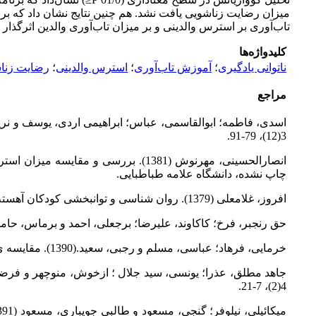
میزان رضایت زناشویی یافت نشد. هم چنین نتایج نشان داد که برنام
تاب‌آوری بر استرس والدینی و بر میزان تاب‌آوری والدین اثرگذار 
کلیدواژه‌ها
ناتوانی یادگیری
؛
آموزش تاب‌آوری
؛
استرس والدینی
؛
رضایت زنا
مراجع
3(12)، 79-91.
انصارالحسینی، مهرنوش (1381). بررس
چاپ نشده، دانشگاه علامه طباطبایی.
افروز، غلامعلی (1379). روان شناسی و توانبخشی کودکان آهسته گام. تهران: انتشارات دانشگاه تهران.
حق رنجبر، فرخ؛ کاکاوند، علیرضا؛ برجعلی، احمد و برماس، حامد. (1390). تاب‌آوری و کیفیت زندگی مادران دارای فرزندان کم توان ذهنی. فصلنامه ی سلامت و روان شناسی، 1(1)، 7
خرمایی، فرهاد؛ عباسی، مسلم و رجبی، سعید.(1390). مقایسه ی کمال گرایی وتعلل ورزی در مادران دانش‌آموزن با و بدون نارسایی ویژه یادگیری. مجله ی ناتوانی های یادگیری، 1، 77-60
4(2)، 7-21.