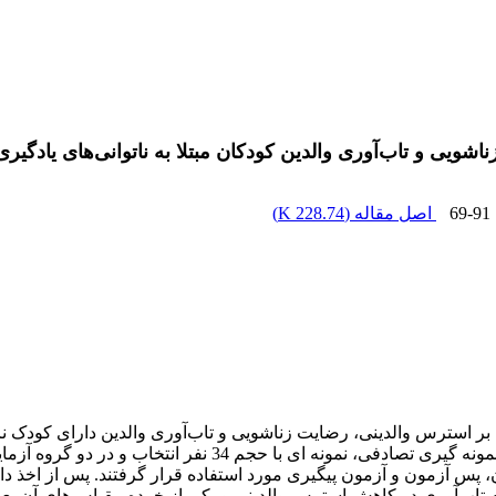
یی و تاب‌آوری والدین کودکان مبتلا به ناتوانی‌های یادگیری
69-91
اصل مقاله (
228.74 K
)
استرس والدینی، رضایت زناشویی و تاب‌آوری والدین دارای کودک نات
پیش­آزمون-پس­آزمون با گروه کنترل است که با استفاده از روش
 پس آزمون و آزمون پیگیری مورد استفاده قرار گرفتند. پس از اخذ دا
ناداری (01/0 P≤) نشان‌داد که برنامه تاب‌آوری در کاهش استرس والدینی و یکی از خرده مق