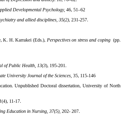
Applied Developmental Psychology,
46, 51–62
ychiatry and allied disciplines, 35(2)
, 231-257.
e, K. H. Karrakei (Eds.),
Perspectives on stress and coping
(pp.
l of Public Health, 13(3
), 195-201.
ate University Journal of the Sciences,
35, 115-146
cation. Unpublished Doctoral dissertation, University of North
1
(4), 11-17.
ing Education in Nursing, 37(5),
202- 207.