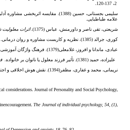
2، 137-120.
سلیمی بجستانی، حسین (1388). مقایسه
علامه طباطبایی.
شریعتی، تقی ناصر و داورمنش، عباس (1375).
اثرات معلولیت ذه
کوری، جرالد (1385). نظریه و کاربست مشاوره و روان درمانی. (ترجمه یحیی سیدمحمدی). ویرایش هفتم. تهران: نشر ارسباران. (تاریخ انتشار اثر به زبان اصلی، 2005).
عبادی، ماندانا و افروز، غلامعلی(1379). فرهنگ واژگان آموزشی- روان شناسی- توان بخشی کودکان استثنایی، تهران : انتشارات تهران
علیزاده، حمید (1381). تأثیر فرزند معلول یا ناتوان بر خانواده
. ف
نریمانی، محمد و غفاری، مظفر(1394). نقش هوش اخلاقی و اجتماعی در پیش بینی تاب آوری و کیفیت زندگی والدین کودکان دارای ناتوانی یادگیری. مجله ی ناتوانی های یادگیری، 5(2)، 106-128.
cal considerations. Journal of Personality and Social Psychology,
rainencouragement.
The Journal of individual psychology, 54, (1)
,
al of Depression and anxiety. 18
, 76–82.