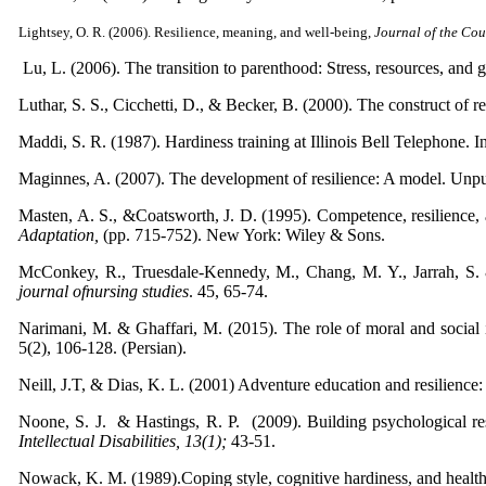
Lightsey, O. R. (2006). Resilience, meaning, and well-being,
Journal of the Cou
Lu, L. (2006). The transition to parenthood: Stress, resources, and 
Luthar, S. S., Cicchetti, D., & Becker, B. (2000). The construct of re
Maddi, S. R. (1987). Hardiness training at Illinois Bell Telephone. I
Maginnes, A. (2007). The development of resilience: A model. Unpub
Masten, A. S., &Coatsworth, J. D. (1995). Competence, resilience,
Adaptation,
(pp. 715-752). New York: Wiley & Sons.
McConkey, R., Truesdale-Kennedy, M., Chang, M. Y., Jarrah, S. &Sh
journal ofnursing studies
. 45, 65-74.
Narimani, M. & Ghaffari, M. (2015). The role of moral and social inte
5(2), 106-128. (Persian).
Neill, J.T, & Dias, K. L. (2001) Adventure education and resilience
Noone, S. J. & Hastings, R. P. (2009). Building psychological resil
Intellectual Disabilities, 13(1);
43-51.
Nowack, K. M. (1989).Coping style, cognitive hardiness, and health