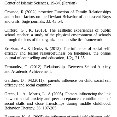
Center of Islamic Sciences, 19-34. (Persian).
Crosnoe, R.(2002(. protctive Function of Family Relationships
and school factors on the Deviant Behavior of adolescent Boys
and Girls. Sage journals, 33, 43-54.
Clifford, G . K. (2013). The aesthetic experiences of public
school teacher: a study of the physical environment of schools
through the lens of the organizational aesthe tics framework.
Erozkan, A., & Deniz, S. (2012). The influence of social self-
efficacy and learnd resourcefulness on loneliness. the online
journal of counselling and education, 1(2), 21.35.
Fernandez, G. (2012). Relationships Between School Anxiety
and Academic Achievement.
Gardner, D . M.(2011). parents influence on child social-self
efficacy and social cognition.
Greco, L . A,. Morris, L . A.(2005). Factors influencing the link
between social anxiety and peer acceptance : contributions of
social skills and close friendships during middle childhood.
Behavior Therapy, 36: 197-205
Hermann, K . S. (2005) the influence of social self-efficacy, self-