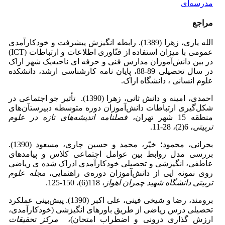
مدرسه‌ای
مراجع
الله یاری، زهرا (1389). رابطه انگیزش پیشرفت و خودکارآمدی
عمومی با میزان استفاده از فنّاوری اطلاعات و ارتباطات (ICT)
در بین دانش‌آموزان مدارس فنی و حرفه ای ناحیه‌یک شهر اراک
در سال تحصیلی 89-88، پایان نامه کارشناسی ارشد، دانشکده
علوم انسانی ، دانشگاه اراک.
احمدی، امینه و دانش ثانی، زهرا (1390). تأثیر جو اجتماعی در
شکل‌گیری ارتباطات دانش‌آموزان دوره متوسطه دبیرستآن‌های
منطقه 15 شهر تهران،
فصلنامه اندیشه‌های تازه در علوم
تربیتی
، 6(2)، 28-11.
بحرانی، محمود؛ خیّر، محمد و حسین چاری، مسعود (1390).
بررسی مدل روابط بین عوامل اجتماعی کلاس و پیامدهای
عاطفی، انگیزشی و تحصیلی خودکارآمدی ادراک شده ی ریاضی
روی نمونه ایی از دانش‌آموزان دوره‌ی راهنمایی،
مجله علوم
تربیتی دانشگاه شهید چمران اهواز
، 118(6)، 150-125.
برومند، رضا و شیخی فینی، علی اکبر (1390). پیش‌بینی عملکرد
تحصیلی درس ریاضی از طریق باورهای انگیزشی (خودکارآمدی،
ارزش گذاری درونی و اضطراب امتحان)،
مرکز تحقیقات