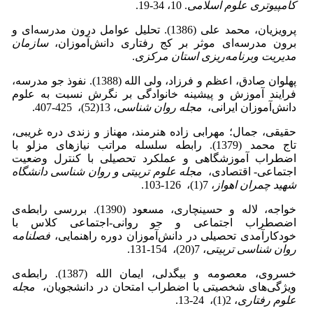
کامپیوتری علوم اسلامی
. 10، 34-19.
پرویزیان، محمد علی (1386). تحلیل عوامل درون مدرسه‌ای و
برون مدرسه‌ای موثر بر کج رفتاری دانش‌آموزان،
سازمان
مدیریت وبرنامه‌ریزی استان مرکزی
.
پهلوان صادق، اعظم و فرزاد، ولی الله (1388). نفوذ جو مدرسه،
فرایند آموزش و پیشینه خانوادگی بر نگرش نسبت به علوم
دانش‌آموزان ایرانی،
مجله روان شناسی
، 13(52)، 425-407.
حقیقی، جمال؛ مهرابی زاده هنرمند، مهناز و زندی دره غریبی،
تاج محمد (1379). رابطه سلسله مراتب نیازهای مزلو با
اضطراب آموزشگاهی و عملکرد تحصیلی با کنترل وضعیت
اجتماعی- اقتصادی،
مجله علوم تربیتی و روان شناسی دانشگاه
شهید چمران اهواز
، 7(1)، 126-103.
خواجه، لاله و حسینچاری، مسعود (1390). بررسی رابطه‌ی
اضصطراب اجتماعی و جو روانی-اجتماعی کلاس با
خودکارآمدی تحصیلی در دانش‌آموزان دوره راهنمایی،
فصلنامه
روان شناسی تربیتی
، 7(20)، 154-131.
خسروی، معصومه و بیگدلی، ایمان الله (1387). رابطه‌ی
ویژگی‌های شخصیتی با اضطراب امتحان در دانشجویان،
مجله
علوم رفتاری
، 2(1)، 24-13.