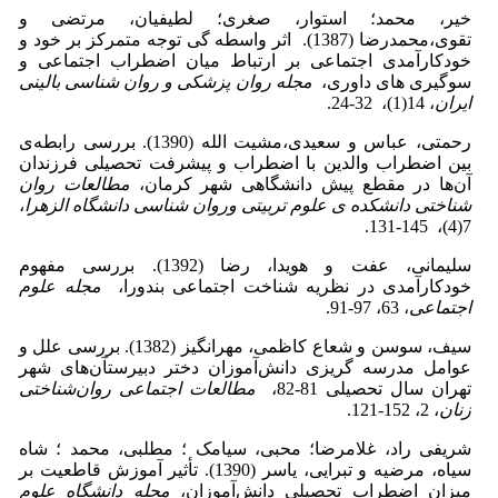
خیر، محمد؛ استوار، صغری؛ لطیفیان، مرتضی و
تقوی،محمدرضا (1387). اثر واسطه گی توجه متمرکز بر خود و
خودکارآمدی اجتماعی بر ارتباط میان اضطراب اجتماعی و
سوگیری های داوری،
مجله روان پزشکی و روان شناسی بالینی
ایران
، 14(1)، 32-24.
رحمتی، عباس و سعیدی،مشیت الله (1390). بررسی رابطه‌ی
بین اضطراب والدین با اضطراب و پیشرفت تحصیلی فرزندان
آن‌ها در مقطع پیش دانشگاهی شهر کرمان،
مطالعات روان
شناختی دانشکده ی علوم تربیتی وروان شناسی دانشگاه الزهرا
،
7(4)، 145-131.
سلیمانی، عفت و هویدا، رضا (1392). بررسی مفهوم
خودکارآمدی در نظریه شناخت اجتماعی بندورا،
مجله علوم
اجتماعی
، 63، 97-91.
سیف، سوسن و شعاع کاظمی، مهرانگیز (1382). بررسی علل و
عوامل مدرسه گریزی دانش‌آموزان دختر دبیرستآن‌های شهر
تهران سال تحصیلی 81-82،
مطالعات اجتماعی روان‌شناختی
زنان
، 2، 152-121.
شریفی راد، غلامرضا؛ محبی، سیامک ؛ مطلبی، محمد ؛ شاه
سیاه، مرضیه و تبرایی، یاسر (1390). تأثیر آموزش قاطعیت بر
میزان اضطراب تحصیلی دانش‌آموزان،
مجله دانشگاه علوم