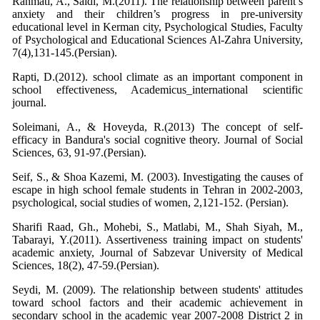
Rahmati, A., Saidi, M.(2011). The relationship between parent’s
anxiety and their children’s progress in pre-university
educational level in Kerman city, Psychological Studies, Faculty
of Psychological and Educational Sciences Al-Zahra University,
7(4),131-145.(Persian).
Rapti, D.(2012). school climate as an important component in
school effectiveness, Academicus_international scientific
journal.
Soleimani, A., & Hoveyda, R.(2013) The concept of self-
efficacy in Bandura's social cognitive theory. Journal of Social
Sciences, 63, 91-97.(Persian).
Seif, S., & Shoa Kazemi, M. (2003). Investigating the causes of
escape in high school female students in Tehran in 2002-2003,
psychological, social studies of women, 2,121-152. (Persian).
Sharifi Raad, Gh., Mohebi, S., Matlabi, M., Shah Siyah, M.,
Tabarayi, Y.(2011). Assertiveness training impact on students'
academic anxiety, Journal of Sabzevar University of Medical
Sciences, 18(2), 47-59.(Persian).
Seydi, M. (2009). The relationship between students' attitudes
toward school factors and their academic achievement in
secondary school in the academic year 2007-2008 District 2 in