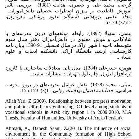
گرجی، محمد علی و جعفری، هدایت (1381). بررسی تأثیر
آموزش قاطعیت بر میزان اضطراب تحصیلی دانش‌آموزان
،
مجله علمی پژوهشی دانشگاه علوم پزشکی مازندران
،
12(37)،79-67.
نیسی، سهیلا (1392). رابطه مولفه‌های درون مدرسه‌ای با
شادکامی و هوش معنوی در دانش‌آموزان دختر سال سوم
متوسطه ناحیه 1 شهر اراک در سال تحصیلی 91-1390 پایان نامه
کارشناسی ارشد، دانشگاه اراک، دانشکده ادبیات و علوم
انسانی.
هومن، حیدرعلی (1384). مدل یابی معادلات ساختاری با کاربرد
نرم‌افزار لیزرل. چاپ اول، تهران : انتشارات سمت.
یمینی، محمد (1378). نقش عوامل مدرسه‌ای در بروز مدرسه
هراسی،
فصلنامه اصول بهداشت روانی
، 1(3)، 159-155.
Allah Yari, Z.(2009). Relationship between progress motivation
and public self-efficacy with using ICT level among students of
vocational schools in Arak city region 1 in 2009-2010, M.A
Thesis, Faculty of Humanities, University of Arak.(Persian).
Ahmadi, A., Danesh Saani, Z.(2011). The influence of social
environment in the Community formation of High School