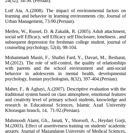
24(32), 34-56. (Persian).
Lotf Ata, A.(2008). The impact of environmental factors on
learning and behavior in learning environments city. Journal of
Urban Management, 73-90.(Persian).
Meifen, W., Russel, D. & Zakalik, R. (2005). Adult attachment,
social self Efficacy, self Efficacy self Disclosure, loneliness , and
subsequent depression for freshman college student. journal of
counseling psychology, 52(4), 98-104.
Mohammadi Masiri, F., Shafiei Fard, Y., Davari, M., Besharat,
M.(2012). The role of self-control, the quality of relationships
with parents and the school environment and anti-social
behavior in adolescents in mental health, developmental
psychology, Iranian psychologists, 8(32), 397-404.(Persian).
Maher, F., & Aghayi, A.(2007). Descriptive evaluation with the
traditional system based on class atmosphere, emotional features
and creativity level of primary school students, knowledge and
research in Educational Sciences, Islamic Azad University
Khorasgan branch, 14, 71-92.(Persian).
Mahmoodi Alami, Gh., Janati, Y., Shoroofi, A., Heydari Gorji,
M.(2003). Effect of assertiveness training on students' academic
anxiety, Journal of Mazandaran University of Medical Sciences,