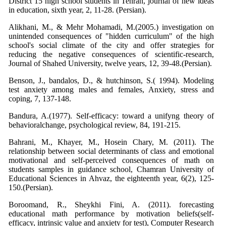
District 15 high school students in Tehran, journal of new ideas
in education, sixth year, 2, 11-28. (Persian).
Alikhani, M., & Mehr Mohamadi, M.(2005.) investigation on
unintended consequences of "hidden curriculum" of the high
school's social climate of the city and offer strategies for
reducing the negative consequences of scientific-research,
Journal of Shahed University, twelve years, 12, 39-48.(Persian).
Benson, J., bandalos, D., & hutchinson, S.( 1994). Modeling
test anxiety among males and females, Anxiety, stress and
coping, 7, 137-148.
Bandura, A.(1977). Self-efficacy: toward a unifyng theory of
behavioralchange, psychological review, 84, 191-215.
Bahrani, M., Khayer, M., Hosein Chary, M. (2011). The
relationship between social determinants of class and emotional
motivational and self-perceived consequences of math on
students samples in guidance school, Chamran University of
Educational Sciences in Ahvaz, the eighteenth year, 6(2), 125-
150.(Persian).
Boroomand, R., Sheykhi Fini, A. (2011). forecasting
educational math performance by motivation beliefs(self-
efficacy, intrinsic value and anxiety for test), Computer Research