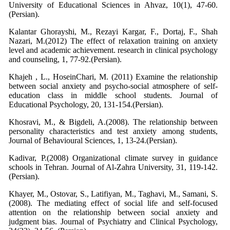
University of Educational Sciences in Ahvaz, 10(1), 47-60.
(Persian).
Kalantar Ghorayshi, M., Rezayi Kargar, F., Dortaj, F., Shah
Nazari, M.(2012) The effect of relaxation training on anxiety
level and academic achievement. research in clinical psychology
and counseling, 1, 77-92.(Persian).
Khajeh , L., HoseinChari, M. (2011) Examine the relationship
between social anxiety and psycho-social atmosphere of self-
education class in middle school students. Journal of
Educational Psychology, 20, 131-154.(Persian).
Khosravi, M., & Bigdeli, A.(2008). The relationship between
personality characteristics and test anxiety among students,
Journal of Behavioural Sciences, 1, 13-24.(Persian).
Kadivar, P.(2008) Organizational climate survey in guidance
schools in Tehran. Journal of Al-Zahra University, 31, 119-142.
(Persian).
Khayer, M., Ostovar, S., Latifiyan, M., Taghavi, M., Samani, S.
(2008). The mediating effect of social life and self-focused
attention on the relationship between social anxiety and
judgment bias. Journal of Psychiatry and Clinical Psychology,