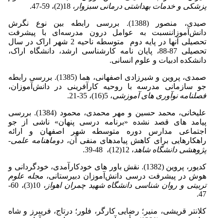
پزشکی و خدمات بهداشتی درمانی سبزوار
، 18(2)، 59-47.
صیدی، منصور (1388). بررسی رابطه بین نوع نگرش
دانش‌آموزاننسبت به عوامل درون مدرسه‌ای با پیشرفت
تحصیلی آنها در پایه دوم متوسطه ناحیه 2 شهر اراک در سال
تحصیلی 87-88، پایان نامه کارشناسی ارشد، دانشگاه اراک،
دانشکده ادبیات و علوم انسانی.
صمدی، پروین و شیرزادی اصفهانی، هما (1385). بررسی رابطه
جو سازمانی مدرسه با روحیه کارآفرینی در دانش‌آموزان،
فصلنامه نوآوری های آموزشی
، 5(16)، 35-21.
علیخانی، محمد حسین و مهر محمدی، محمود (1384). بررسی
پیامد های قصد نشده «برنامه درسی پنهان» ناشی از جو
اجتماعی مدارس دوره متوسطه شهر اصفهان و ارائه
راهکارهایی برای کاهش پیامدهای منفی آن،
دوماهنامه علمی-
پژوهشی دانشگاه شاهد
، 12(12)، 48-39.
کدیور، پروین (1382). نقش باور های خودکارآمدی، خودگردانی و
هوش در پیشرفت درسی دانش‌آموزان دبیرستانی،
مجله علوم
تربیتی و روان شناسی دانشگاه شهید چمران اهواز
، 10(3)، 60-
47.
کلانتر قریشی، منیر؛ رضایی کارگر، فلور؛ درتاج، فریبرز و شاه