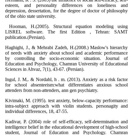
esteem, and personality differences on loneliness and
depression, dessertation, for the degree of doctor of philosophy
of the ohio state university.
Hooman, H.(2005). Structural equation modeling using
LISREL software. The first Edition , Tehran: SAMT
publication.(Persian).
Haghighi, J., & Mehrabi Zadeh, H.(2008.) Maslow's hierarchy
of needs with anxiety about school and academic performance
by controlling the socio-economic situation. Journal of
Education and Psychology, Chamran University of Educational
Sciences in Ahvaz, 7(1), 43-67. (Persian).
Ingul, J. M,. & Nordahl, h . m. (2013). Anxiety as a risk factor
for school absenteeism:what differentiates anxious school
attenders from non-attenders, ann gen psychiatry.
Kivimaki, M. (1995). test anxiety, below-capacity performance:
intra-subject approach with violin students. personagity and
individual differences, 18, 47-55.
Kadivar, P. (2004) role of self-efficacy, self-determination and
intelligence belief in the educational development of high-school
student, Journal of Education and Psychology. Chamran