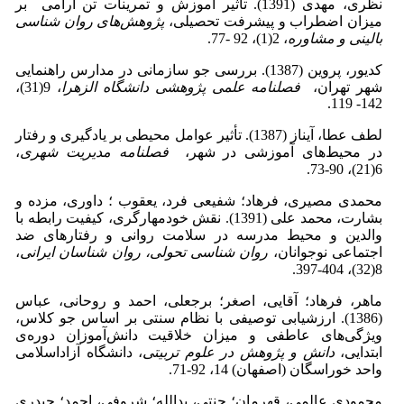
نظری، مهدی (1391). تأثیر آموزش و تمرینات تن آرامی بر
میزان اضطراب و پیشرفت تحصیلی،
پ‍ژوهش‌های روان شناسی
بالینی و مشاوره
، 2(1)، 92 -77.
کدیور، پروین (1387). بررسی جو سازمانی در مدارس راهنمایی
شهر تهران،
فصلنامه علمی پژوهشی دانشگاه الزهرا
، 9(31)،
142- 119.
لطف عطا، آیناز (1387). تأثیر عوامل محیطی بر یادگیری و رفتار
در محیط‌های آموزشی در شهر،
فصلنامه مدیریت شهری
،
6(21)، 90-73.
محمدی مصیری، فرهاد؛ شفیعی فرد، یعقوب ؛ داوری، مزده و
بشارت، محمد علی (1391). نقش خودمهارگری، کیفیت رابطه با
والدین و محیط مدرسه در سلامت روانی و رفتارهای ضد
اجتماعی نوجوانان،
روان شناسی تحولی، روان شناسان ایرانی
،
8(32)، 404-397.
ماهر، فرهاد؛ آقایی، اصغر؛ برجعلی، احمد و روحانی، عباس
(1386). ارزشیابی توصیفی با نظام سنتی بر اساس جو کلاس،
ویژگی‌های عاطفی و میزان خلاقیت دانش‌آموزان دوره‌ی
ابتدایی،
دانش و پژوهش در علوم تربیتی
، دانشگاه آزاداسلامی
واحد خوراسگان (اصفهان) 14، 92-71.
محمودی عالمی، قهرمان؛ جنتی، یدالله؛ شروفی، احمد؛ حیدری