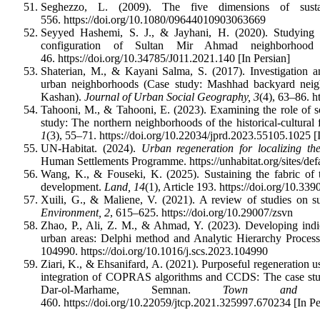
Seghezzo, L. (2009). The five dimensions of susta
556. https://doi.org/10.1080/09644010903063669
Seyyed Hashemi, S. J., & Jayhani, H. (2020). Studying t
configuration of Sultan Mir Ahmad neighborho
46. https://doi.org/10.34785/J011.2021.140 [In Persian]
Shaterian, M., & Kayani Salma, S. (2017). Investigatio
urban neighborhoods (Case study: Mashhad backyard nei
Kashan).
Journal of Urban Social Geography, 3
(4), 63–86. h
Tahooni, M., & Tahooni, E. (2023). Examining the role of soc
study: The northern neighborhoods of the historical-cultural 
1
(3), 55–71. https://doi.org/10.22034/jprd.2023.55105.1025 [
UN-Habitat. (2024).
Urban regeneration for localizing t
Human Settlements Programme. https://unhabitat.org/sites/de
Wang, K., & Fouseki, K. (2025). Sustaining the fabric of t
development.
Land, 14
(1), Article 193. https://doi.org/10.3
Xuili, G., & Maliene, V. (2021). A review of studies on s
Environment, 2
, 615–625. https://doi.org/10.29007/zsvn
Zhao, P., Ali, Z. M., & Ahmad, Y. (2023). Developing indica
urban areas: Delphi method and Analytic Hierarchy Proce
104990. https://doi.org/10.1016/j.scs.2023.104990
Ziari, K., & Ehsanifard, A. (2021). Purposeful regeneration 
integration of COPRAS algorithms and CCDS: The case st
Dar-ol-Marhame, Semnan.
Town and C
460. https://doi.org/10.22059/jtcp.2021.325997.670234 [In Pe