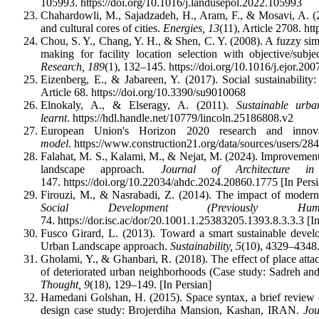
105993. https://doi.org/10.1016/j.landusepol.2022.105993
Chahardowli, M., Sajadzadeh, H., Aram, F., & Mosavi, A. (20
and cultural cores of cities.
Energies, 13
(11), Article 2708. h
Chou, S. Y., Chang, Y. H., & Shen, C. Y. (2008). A fuzzy sim
making for facility location selection with objective/subje
Research, 189
(1), 132–145. https://doi.org/10.1016/j.ejor.20
Eizenberg, E., & Jabareen, Y. (2017). Social sustainabili
Article 68. https://doi.org/10.3390/su9010068
Elnokaly, A., & Elseragy, A. (2011).
Sustainable urba
learnt
. https://hdl.handle.net/10779/lincoln.25186808.v2
European Union's Horizon 2020 research and innov
model
. https://www.construction21.org/data/sources/users/2
Falahat, M. S., Kalami, M., & Nejat, M. (2024). Improvement o
landscape approach.
Journal of Architecture
147. https://doi.org/10.22034/ahdc.2024.20860.1775 [In Persi
Firouzi, M., & Nasrabadi, Z. (2014). The impact of moder
Social Development (Previously H
74. https://dor.isc.ac/dor/20.1001.1.25383205.1393.8.3.3.3 [In
Fusco Girard, L. (2013). Toward a smart sustainable develop
Urban Landscape approach.
Sustainability, 5
(10), 4329–4348.
Gholami, Y., & Ghanbari, R. (2018). The effect of place attach
of deteriorated urban neighborhoods (Case study: Sadreh a
Thought, 9
(18), 129–149. [In Persian]
Hamedani Golshan, H. (2015). Space syntax, a brief review o
design case study: Brojerdiha Mansion, Kashan, IRAN.
Jou