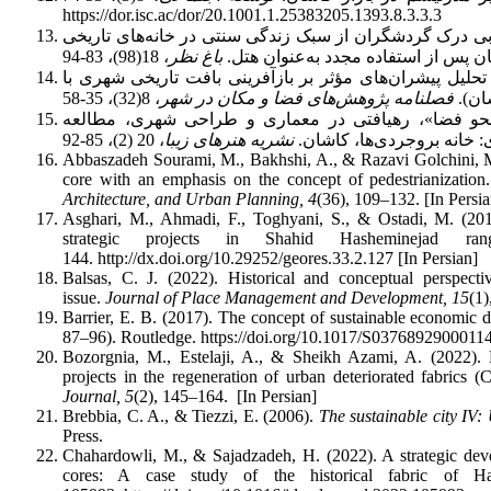
https://dor.isc.ac/dor/20.1001.1.25383205.1393.8.3.3.3
 احسان و فیضی، محسن. (1400). ارزیابی درک گردشگران از سبک زندگی سنتی در خانه‌های تاریخی
ن پس از استفاده مجدد به‌عنوان هتل.
باغ نظر
ائی قلیچی، محمد و حسینیان راد، امیر. (1403). تحلیل پیشران‌های مؤثر بر بازآفرینی بافت تاریخی شهری با
ان).
فصلنامه پژوهش‌های فضا و مکان در شهر
، 8(32)، 35-58
. بازاندیشی نظریه «نحو فضا»، رهیافتی در معماری و طراحی شهری، مطالعه
 خانه بروجردی‌ها، کاشان.‌
نشریه هنرهای زیبا
Abbaszadeh Sourami, M., Bakhshi, A., & Razavi Golchini, M. 
core with an emphasis on the concept of pedestrianization
Architecture, and Urban Planning, 4
(36), 109–132. [In Persia
Asghari, M., Ahmadi, F., Toghyani, S., & Ostadi, M. (2018).
strategic projects in Shahid Hasheminejad
144. http://dx.doi.org/10.29252/geores.33.2.127 [In Persian]
Balsas, C. J. (2022). Historical and conceptual perspect
issue.
Journal of Place Management and Development, 15
(1
Barrier, E. B. (2017). The concept of sustainable economic
87–96). Routledge. https://doi.org/10.1017/S0376892900011
Bozorgnia, M., Estelaji, A., & Sheikh Azami, A. (2022). 
projects in the regeneration of urban deteriorated fabrics (
Journal, 5
(2), 145–164. [In Persian]
Brebbia, C. A., & Tiezzi, E. (2006).
The sustainable city IV:
Press.
Chahardowli, M., & Sajadzadeh, H. (2022). A strategic deve
cores: A case study of the historical fabric of 