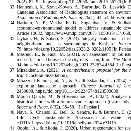
20
(2), 85–92. https://doi.org/10.22059/jfaup.2015.56720 [In P
Hanneman, K., Szava-Kovats, A., Burbridge, B., Leswick, D.,
Canadian Association of Radiologists statement on environm
Association of Radiologists Journal, 76
(1), 44–54. https://d
Hariram, N. P., Mekha, K. B., Suganthan, V., & Sudhakar
economic-environmental model to address sustainable dev
Article 10682. https://www.mdpi.com/2071-1050/15/13/1068
Jayhani, H., & Saberi, S. (2023). Integrity evaluation in h
neighborhood and its surroundings in Kashan.
Journa
79. https://doi.org/10.22052/jias.2023.248282.1105 [In Persia
Masoud, E., & Faizi, M. (2021). An assessment of tourists' p
reused historical house in the city of Kashan, Iran.
The Month
94. https://doi.org/10.22034/bagh.2021.232634.4554 [In Pers
Mirzakhani, A. (2021).
A comprehensive proposal for the sus
Iran
(Doctoral dissertation).
Moazzeni Khorasgani, A., & Asadi Eskandar, G. (2024). Sust
exploring landscape approach.
Chinese Journal of Urb
2450008. https://doi.org/10.1142/S2345748124500088
Moulai Qalichi, M., & Hoseinianrad, A. (2024). Analysis of
historical fabric with a futures studies approach (Case stud
Space and Place, 8
(32), 35–58. [In Persian]
Nava, S., Chalabi, Z., Bell, S., Sendra, P., & Burman, E. (2
Life Cycle Sustainability Assessment of estate r
e31115. https://doi.org/10.1016/j.heliyon.2024.e31115
Opoku, A., & Akotia, J. (2020). Urban regeneration for su