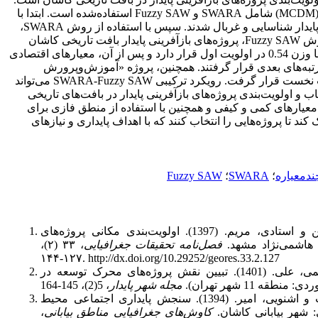
در این پژوهش، از روش‌های تصمیم‌گیری چندمعیاره (MCDM) شامل SWARA و Fuzzy SAW استفاده‌شده است. ابتدا با
استفاده از تکنیک دلفی، معیارهای مؤثر در بازآفرینی پایدار شناسایی و غربال شدند. سپس با استفاده از روش SWARA،
وزن هر معیار تعیین گردید. در نهایت، با استفاده از روش Fuzzy SAW، پروژه‌های بازآفرینی پایدار بافت تاریخی کاشان
اولویت‌بندی شدند. نتایج نشان داد که معیار اجتماعی با وزن 0.54 در اولویت اول قرار دارد و پس از آن، معیارهای اقتصادی
محیطی به ترتیب با وزن‌های 0.29 و 0.17 در رتبه‌های بعدی قرار گرفتند. همچنین، پروژه «آموزش‌وپرورش
مهارت‌های محلی» با کسب بالاترین امتیاز، در اولویت نخست قرار گرفت. رویکرد ترکیبی SWARA-Fuzzy SAW می‌تواند
اب و اولویت‌بندی پروژه‌های بازآفرینی پایدار در بافت‌های تاریخی
 معیارهای کمی و کیفی و همچنین با استفاده از منطق فازی برای
د تا پروژه‌هایی را انتخاب کنند که با اهداف پایداری و نیازهای
ندمعیاره
؛
SWARA
؛
Fuzzy SAW
اصغری، مرتضی؛ احمدی، فرشته؛ طغیانی شیرین و استادی، مریم. (1397). اولویت‌بندی مکانی پروژه‌های
 هاشمی‌نژاد مشهد.
فصل‌نامه تحقیقات جغرافیایی
، ۳۳ (۲)،
۱۲۷-۱۴۴. http://dx.doi.org/10.29252/geores.33.2.127
بزرگ نیا، مهدی؛ استعلاجی، علیرضا و شیخ اعظمی، علی. (1401). تبیین نقش پروژه‌های محرک توسعه در
 11 شهر تهران).
مجله شهر پایدار
پوراحمد، احمد؛ کلانتری، محسن؛ فرهودی، رحمت و اشنویی، امیر. (1394). سنجش پایداری اجتماعی محیط
 شهر بیابانی کاشان.
کاوش‌های جغرافیایی مناطق بیابانی
،