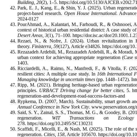
Building, 20
(2), 1–5. https://doi.org/10.5130/AJCEB.v20i2.7
Park, E. J., Kang, E., & Shin, Y. J. (2025). Urban regenerati
project-based research.
Open House International
. Advance 
2024-0127
PourAhmad, A., Kalantari, M., Farhoudi, R., & Oshnooei, A. 
context of historical urban residential district: A case study 
Desert Areas, 3
(1), 71–100. https://dor.isc.ac/dor/20.1001.1.
Rezaei, N., & Nofre, J. (2024). Urban revitalization in
theory.
Finisterra, 59
(127), Article e34826. https://doi.org/1
Rezazadeh Ardebili, M., Rezazadeh Ardebili, R., & Moradi, M
urban context for achieving appropriate regeneration (Case 
1403.
Ricciardelli, A., Raimo, N., Manfredi, F., & Vitolla, F. (202
resilient cities: A multiple case study. In
16th International
Managing knowledge in uncertain times
(pp. 1448–1472). In
Ripp, M. (2021). Bringing heritage-based urban regeneratio
principles.
URBACT Driving change for better cities
, 5. ht
regeneration-and-development-road-success-factors-and
Rypkema, D. (2007, March). Sustainability, smart growth and
Annual Conference in New York City
. www.preservation.org/
Said, S. Y., Zainal, S. S., Thomas, M. G., & Goodey, B. (2013)
regeneration.
WIT Transactions on Ecolog
278. https://doi.org/10.2495/SC130231
Scaffidi, F., Micelli, E., & Nash, M. (2025). The role of the 
regeneration.
Cities, 158
, Article 105670. https://doi.org/10.1