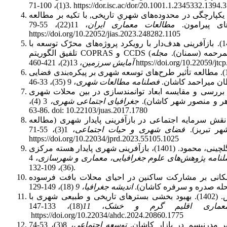
3(1)، 100-71. https://dor.isc.ac/dor/20.1001.1.2345332.1394.
ا و صابری، ثمینه. (1401). ارزیابی یکپارچگی در محدوده‌های شهریِ تاریخی, با تکیه بر مطالعه
ای پیرامون.
مطالعات معماری ایران
، 11(22)، 55-79.
https://doi.org/10.22052/jias.2023.248282.1105
زیاری، کرامت اله و احسانی فرد، علی‌اصغر. (1400). بازآفرینی هدف‌دار با رویکرد پروژه‌های محرّک توسعه با
ه‌دژ دارالمرحمه (سمنان).
مجله
، 13(2)، 421-460 https://doi.org/10.2
آمایش سرزمین
سید هاشمی، سید جمال و جیحانی، حمیدرضا. (1399). مطالعه تأثیر طرح‌های توسعه شهری بر پیکره‌بندی فضایی
ن میراحمد کاشان.
فصلنامه مطالعات شهری
ریان، محسن و کیانی سلمی، صدیقه. (1395). بررسی و مقایسه ابعاد توانمندسازی در بین محلات شهری
اهر و منصور شهر کاشان).
جغرافیای اجتماعی شهری،
3 (4)،
86-63. doi: 10.22103/juas.2017.1780
 طاهونی، الهام. (1401). بررسی نقش سرمایه اجتماعی در بازآفرینی پایدار شهری (مطالعه
ر تبریز).
فضای شهری و حیات اجتماعی
، 1(3)، 55-71
https://doi.org/10.22034/jprd.2023.55105.1025
عباس زاده سورمی، مهدی؛ بخشی، امیر و رضوی گلچینی، محمود. (1401)، بازآفرینی شهری پایدار هسته مرکزی
نامه پژوهش‌های علوم جغرافیایی، معماری و شهرسازی
، 4
(36)، 109-132.
، رعنا. (1397). تأثیر تعلق مکانی بر مشارکت ساکنین در احیای محلات بافت فرسوده
حله صدره و سرفره کاشان).
اندیشه جغرافیا، 9
فلاحت، محمدصادق؛ کلامی، مریم و نجات، مهدیس. (1402). بهبود بخشی بسترهای تاریخی و طبیعی شهری با
عماری اقلیم گرم و خشک
،
11
(18)، 133-147.‌
https://doi.org/10.22034/ahdc.2024.20860.1775
توسعه اجتماعی
، 8(3)، 53-74.‌