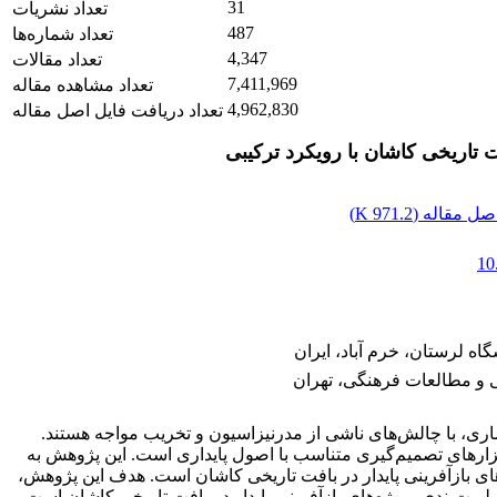
31
تعداد نشریات
487
تعداد شماره‌ها
4,347
تعداد مقالات
7,411,969
تعداد مشاهده مقاله
4,962,830
تعداد دریافت فایل اصل مقاله
فت تاریخی کاشان با رویکرد ترکیبی
صل مقاله (
971.2 K
)
10
گاه لرستان، خرم آباد، ایران
 و مطالعات فرهنگی، تهران
ماری، با چالش‌های ناشی از مدرنیزاسیون و تخریب مواجه هستند.
 ابزارهای تصمیم‌گیری متناسب با اصول پایداری است. این پژوهش به
‌های بازآفرینی پایدار در بافت تاریخی کاشان است. هدف این پژوهش،
یکرد ترکیبی SWARA-Fuzzy SAW برای اولویت‌بندی پروژه‌های بازآفرینی پایدار در بافت تاریخی کاشان است.