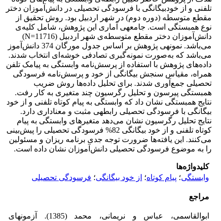
تلفنی و از خودبیگانگی با فرسودگی تحصیلی در دانش‌آموزان دختر
مقطع متوسطه (دوره دوم) در شهر اردبیل بود. روش تحقیق از
نوع همبستگی است. جامعه­ی آماری این پژوهش، شامل کلیه‌ی
دانش‌آموزان دختر مقطع متوسطه‌ی شهر اردبیل (11716=N)
می‌باشد. نمونه­ی پژوهش بر اساس جدول مورگان 374 دانش‌آموز
می‌باشد که به‌صورت نمونه‌گبری تصادفی خوشه‌ای انتخاب شدند.
داده‌های پژوهش با استفاده از پرسش‌نامه وابستگی به پیامک تلفن
همراه، مقیاس سنجش بیگانگی از خود و پرسش‌نامه فرسودگی
تحصیلی جمع‌آوری شدند. برای تحلیل داده‌ها روش ضریب
همبستگی پیرسون و تحلیل رگرسیون چند متغیری به کار رفت.
نتایج همبستگی نشان داد که وابستگی به پیام کوتاه تلفنی و از خود
بیگانگی با فرسودگی تحصیلی رابطه­ی مثبت و معناداری دارد.
نتایج تحلیل رگرسیون نشان می‌دهد متغیرهای وابستگی به پیام
کوتاه تلفنی و از خود بیگانگی 82% فرسودگی تحصیلی را پیش‌بینی
می‌کنند. این یافته‌ها ضرورت توجه جدی برنامه ریزان و مسئولین
را به موضوع فرسودگی تحصیلی دانش‌آموزان نشان داده است.
کلیدواژه‌ها
وابستگی
؛
پیام کوتاه
؛
از خود بیگانگی
؛
فرسودگی تحصیلی
مراجع
ابوالقاسمی، عباس و نریمانی، محمد (1385). آزمونهای