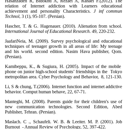
Hasanzadeh R, Bidokhti A, Rezaei A, Rahaei F.(2012). The
relation of Internet addiction with Learners educational
achievement and personality Characteristics.
J inf commun
Technol
, 3 (1), 95-107. (Persian).
Hascher, T. & G. Hagenauer. (2010). Alienation from school.
International Journal of Educational Research
. 49, 220-232.
JaafariNeia, M. (2009). Survey psychological and educational
techniques of teenager growth in all areas of life: My teenage
and his world. second edition. Nasim Hava publisher, Qom.
(Persian).
Kamibeppu, K., & Sugiura, H. (2005). Impact of the mobile
phone on junior high-school students’ friendships in the Tokyo
metropolitan area. Cyber Psychology and Behavior, 8, 121-130.
Li, S & chung, T.(2006). Internet function and internet addictive
behavior. Comput human behave, 22, 67-71.
Manteghi, M. (2008). Parents guide for their children's use of
new communication technologies. Second Edition, Abed
Publisher, Tehran. (Persian).
Maslach. C ., Schaufeli. W. B. & Leeiter. M. P. (2001). Job
Burnout - Annual Review of Psychology, 52, 397-422.