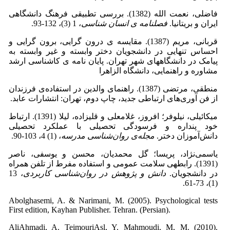
فاضلی، نعمت الله (1382). بررسی تطبیقی فرهنگ دانشگاهی
ایران و بریتانیا.
فصلنامه ی انسان شناسی
، 1 (3)، 132-93.
قربانی، مریم (1387). مقایسه ی درون گرایی، برون گرایی و
احساس تنهایی در دانشجویان دختر وابسته و غیر وابسته به
پیامک در دانشگاههای شهر تهران. پایان نامه ی کاشناسی ارشد
مشاوره و راهنمایی، دانشگاه الزاهرا
منطقی، مرتضی (1387). راهنمای والدین در استفاده‌ی فرزندان
از فن آوری‌های ارتباطی جدید، چاپ دوم، تهران: انتشارات عابد.
میکائیلی، نیلوفر؛ افروز، غلامعلی و قلیزاده، لیلا (1391). ارتباط
خود پنداره و فرسودگی تحصیلی با عملکرد تحصیلی
دانش‌آموزان دختر.
مجله‌ی روان‌شناسی مدرسه
، (1) 4، 103-90.
یاسمی‌نژاد، پریسا؛ گل محمدیان، محسن و یوسفی، ناصر
(1391). رابطه­ی سلامت عمومی و استفاده مفرط از تلفن همراه
در دانشجویان.
دانش و پژوهش در روان‌شناسی کاربردی
، 13
(1)، 73-61.
Abolghasemi, A. & Narimani, M. (2005). Psychological tests
First edition, Kayhan Publisher. Tehran. (Persian).
AliAhmadi, A. TeimouriAsl, Y. Mahmoudi, M, M. (2010).