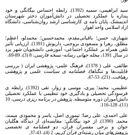
سید ابراهیمی، سمیه (1392). رابطه احساس بیگانگی و خود
پنداره با عملکرد تحصیلی در دانش‌آموزان دختر شهرستان
اندیمشک. پایان نامه ی کارشناسی ارشد روان‌شناسی، دانشگاه
ازاد اسلامی واحد اهواز.
شهبازی، حسن؛ باقیانی‌مقدم، محمدحسین؛ محمدلو، اعظم؛
مطلق، زهرا و مسعودی بروجنی، داریوش (1391). ارزیابی تأثیر
تلفن همراه بر عملکرد اجتماعی- آموزشی دانشجویان شهر یزد
در سال 1391،
مجله جهانی رسانه- نسخه فارسی
، 8 (3)، 89-69.
طائفی، علی ( 1378)، فرهنگ علمی- پژوهشی ایران ( بررسی
قابلیت‌ها و تنگناها)،
فصلنامه ی سیاست علمی و پژوهشی
رهیافت
، (21)، 53-47.
عظیمی، محمد؛ پیری، موسی و زوار، تقی (1392). رابطه ی
فرسودگی تحصیلی و یادگیری خود تنظیمی با عملکرد تحصیلی
دانش‌آموزان دوره متوسطه.
پژوهش در برنامه ریزی درسی
، 10
(11)، 128-116.
علی احمدی، علی رضا؛ تیموری اصل، یاسر و محمودی میمند،
محمد. (1390). از خود بیگانگی: مقایسه‌ای از دیدگاه هگلیان
جوان و برخی مفسران قرآن،
دو فصلنامه ی تخصصی
پژوهش‌های میان رشته‌ای قرآن کریم
، 2 (4)، 43-37.