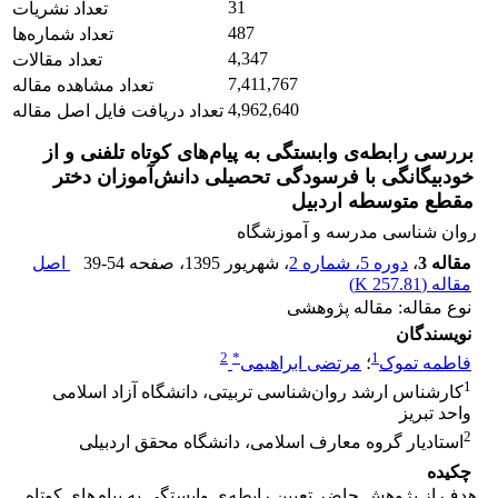
31
تعداد نشریات
487
تعداد شماره‌ها
4,347
تعداد مقالات
7,411,767
تعداد مشاهده مقاله
4,962,640
تعداد دریافت فایل اصل مقاله
بررسی رابطه‌ی وابستگی به پیام‌های کوتاه تلفنی و از
خودبیگانگی با فرسودگی تحصیلی دانش‌آموزان دختر
مقطع متوسطه اردبیل
روان شناسی مدرسه و آموزشگاه
مقاله 3
،
دوره 5، شماره 2
، شهریور 1395
، صفحه
39-54
اصل
مقاله (
257.81 K
)
نوع مقاله: مقاله پژوهشی
نویسندگان
2
*
1
فاطمه تموک
؛
مرتضی ابراهیمی
1
کارشناس ارشد روان‌شناسی تربیتی، دانشگاه آزاد اسلامی
واحد تبریز
2
استادیار گروه معارف اسلامی، دانشگاه محقق اردبیلی
چکیده
هدف از پژوهش حاضر تعیین رابطه‌ی وابستگی به پیام‌های کوتاه