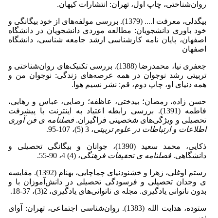
روان‌شناختی، چاپ اول، تهران: انتشارات کیهان.
بیگدلی، معرفت ا.... (1379). بررسی مولفه‌های از خود بیگانگی و
خود باوری دانشجویان: مطالعه موردی دانشجویان در دانشگاه
اصفهان، پایان نامه کارشناسی ارشد جامعه شناسی، دانشگاه
اصفهان
جعفری نیا، محمدرضا (1388). بررسی تکنیک‌های روان‌شناختی و
تربیتی رشد نوجوان در همه عرصه‌های زندگی: نوجوان من و
همه دنیای او، چاپ دوم، قم: نشر نسیم هوا.
حسن زاده، رمضان؛ بیدختی، عاظفه؛ رضایی، عباس و رهایی،
فاطمه (1391). بررسی رابطه اعتیاد به اینترنت با پیشرفت
تحصیلی و ویژگی‌های شخصیتی فراگیران.
فصلنامه ی فن آوری
اطلاعات و ارتباطات در علوم تربیتی
، 3 (5)، 107-95.
ذکایی، محمد سعید (1390)، جوانان و بیگانگی تحصیلی و
دانشگاهی.
فصلنامه ی تحقیقات فرهنگی
، (4) 4، 90-55.
رستم اوغلی، زهرا و خشنودنیای چماچایی، بهنام (1392). مقایسه
ی وجدان تحصیلی و فرسودگی تحصیلی در دانش‌آموزان با و
بدون ناتوانی یادگیری. مجله ی ناتوانی‌های یادگیری، 2(3)، 37-18.
ستوده، هدایت الله (1383). روان‌شناسی اجتماعی، تهران: آوای
نور.