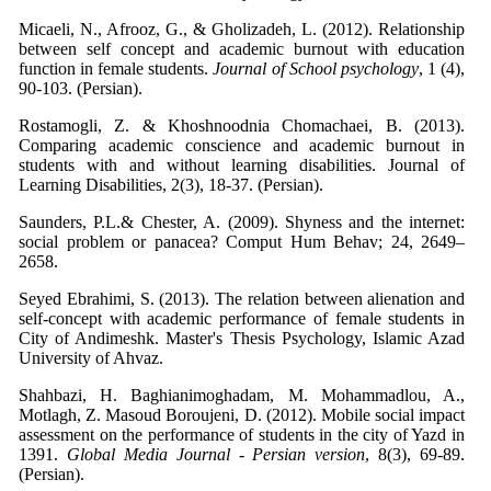
Micaeli, N., Afrooz, G., & Gholizadeh, L. (2012). Relationship
between self concept and academic burnout with education
function in female students.
Journal of School psychology
, 1 (4),
90-103. (Persian).
Rostamogli, Z. & Khoshnoodnia Chomachaei, B. (2013).
Comparing academic conscience and academic burnout in
students with and without learning disabilities. Journal of
Learning Disabilities, 2(3), 18-37. (Persian).
Saunders, P.L.& Chester, A. (2009). Shyness and the internet:
social problem or panacea? Comput Hum Behav; 24, 2649–
2658.
Seyed Ebrahimi, S. (2013). The relation between alienation and
self-concept with academic performance of female students in
City of Andimeshk. Master's Thesis Psychology, Islamic Azad
University of Ahvaz.
Shahbazi, H. Baghianimoghadam, M. Mohammadlou, A.,
Motlagh, Z. Masoud Boroujeni, D. (2012). Mobile social impact
assessment on the performance of students in the city of Yazd in
1391.
Global Media Journal - Persian version
, 8(3), 69-89.
(Persian).