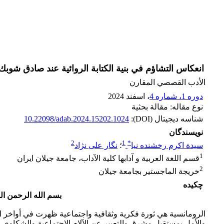
انعكاس التشاؤم في بنية الكتابة الروائية عند صادق شوبك
الأدب القصصي المقارن
دوره 1، شماره 4
، اسفند 2024
نوع مقاله: مقالة بحثیة
شناسه دیجیتال (DOI):
10.22098/adab.2024.15202.1024
نویسندگان
2
1
*
سیدة اکرم رخشنده نیا
؛
نگار علی نژاد
1
قسم اللغة العربیة و آدابها کلیة الآداب، جامعة جیلان ایران
2
خریجة الماجستیر بجامعة جیلان
چکیده
بسم الله الرحمن الرحی
الرومانسية هي ثورة فكرية وثقافية واجتماعية ظهرت في أواخر ا
والأمل بمستقبل مشرق والتعبير عن الآلام الاجتماعية والشكاوى 