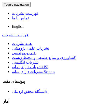
Toggle navigation
فهرست نشریات
تماس با ما
English
فهرست نشریات
همه نشریات
نشریات علمی پژوهشی
فنی و مهندسی
کشاورزی و منابع طبیعی و محیط زیست
نشریات انگلیسی
نشریات دارای نمایه ISI
نشریات دارای نمایه Scopus
پیوندهای مفید
دانشگاه محقق اردبیلی
آمار