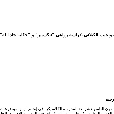
 ونجيب الكيلانی (دراسة روایتي "تنکسیير" و "حکایة جاد الله"
م
لقرن الثامن عشر بعد المدرسة الكلاسيكية في إنجلترا ومن موضوعات 
والحب والوطنية وغيرها. و من أبرزمكونات هذه المدرسة الاهتمام بالجا