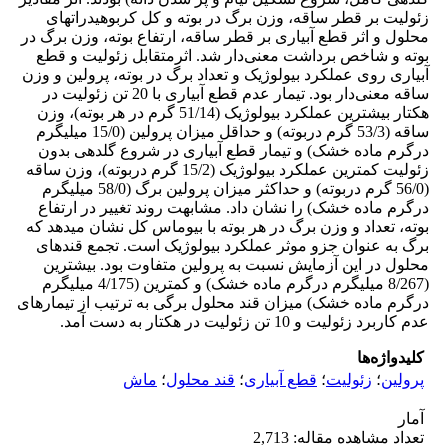
زئولیت بر قطر ساقه، وزن برگ در بوته و کل کربوهیدرات­های
محلول و اثر قطع آبیاری بر قطر ساقه، ارتفاع بوته، وزن برگ در
بوته و شاخص برداشت معنی‌دار شد. اثرمتقابل زئولیت و قطع
آبیاری روی عملکرد بیولوژیک و تعداد برگ در بوته، پرولین و وزن
ساقه معنی‌دار بود. تیمار عدم قطع آبیاری با 20 تن زئولیت در
هکتار بیشترین عملکرد بیولوژیک (51/14 گرم در هر بوته)، وزن
ساقه (53/3 گرم دربوته) و حداقل میزان پرولین (15/0 میلی­گرم
درگرم ماده خشک) و تیمار قطع آبیاری در شروع گلدهی بدون
زئولیت کمترین عملکرد بیولوژیک (15/2 گرم دربوته)، وزن ساقه
(56/0 گرم دربوته) و حداکثر میزان پرولین برگ (58/0 میلی­گرم
درگرم ماده خشک) را نشان داد. مشابهت روند تغییر در ارتفاع
بوته، تعداد و وزن برگ در هر بوته با بیوماس کل نشان می­دهد که
برگ به عنوان جزو موثر عملکرد بیولوژیک است. تجمع قندهای
محلول در این آزمایش نسبت به پرولین متفاوت بود. بیشترین
(8/267 میلی­گرم درگرم ماده خشک) و کم­ترین (4/175 میلی­گرم
درگرم ماده خشک) میزان قند محلول برگی به ­ترتیب از تیمارهای
عدم کاربرد زئولیت و 10 تن زئولیت در هکتار به دست آمد.
کلیدواژه‌ها
پرولین
؛
زئولیت
؛
قطع آبیاری
؛
قند محلول
؛
ماش
آمار
تعداد مشاهده مقاله: 2,713