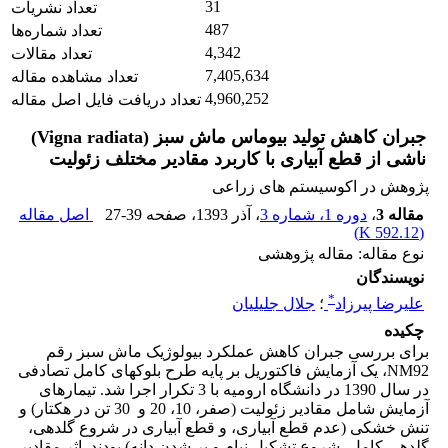
31
تعداد نشریات
487
تعداد شماره‌ها
4,342
تعداد مقالات
7,405,634
تعداد مشاهده مقاله
4,960,252
تعداد دریافت فایل اصل مقاله
جبران کاهش تولید بیوماس ماش سبز (Vigna radiata)
ناشی از قطع آبیاری با کاربرد مقادیر مختلف زئولیت
پژوهش در اکوسیستم های زراعی
مقاله 3
،
دوره 1، شماره 3
، آذر 1393
، صفحه
27-39
اصل مقاله
)
592.12 K
(
نوع مقاله: مقاله پژوهشی
نویسندگان
*
علیرضا پیرزاد
؛
جلال جلیلیان
چکیده
برای بررسی جبران کاهش عملکرد بیولوژیک ماش سبز رقم
NM92، یک آزمایش فاکتوریل بر پایه طرح بلوک­های کامل تصادفی
در سال 1390 در دانشگاه ارومیه با 3 تکرار اجرا شد. تیمارهای
آزمایش شامل مقادیر زئولیت (صفر، 10، 20 و 30 تن در هکتار) و
تنش خشکی (عدم قطع آبیاری، و قطع آبیاری در شروع گلدهی،
گلدهی کامل، شروع تشکیل نیام و پر شدن دانه) بودند. اثر مقادیر