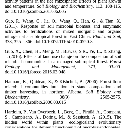
activity patterns in the rice rhizosphere: Effects of plant growth
and temperature.
Soil Biology and Biochemistry
, 113, 108-115.
doi:10.1016/j.soilbio.2017.06.005
Guo, P., Wang, C., Jia, Q., Wang, Q., Han, G., & Tian, X.
(2011). Response of soil microbial biomass and enzymatic
activities to fertilizations of mixed inorganic and organic
nitrogen at a subtropical forest in East China.
Plant and Soil
,
338, 355 – 366. doi:10.1007/s11104-010-0550-8
Guo, X., Chen, H., Meng, M., Biswas, S.R., Ye, L., & Zhang,
J. (2016). Effects of land use change on the composition of soil
microbial communities in a managed subtropical forest.
Forest
Ecology and Management
, 373, 93–99.
doi:10.1016/j.foreco.2016.03.048
Hannam, K., Quideau, S., & Kishchuk, B. (2006). Forest floor
microbial communities inrelation to stand composition and
timber harvesting in northern Alberta.
Soil Biology and
Biochemistry
, 38(9), 2565-2575.
doi:10.1016/j.soilbio.2006.03.015
Hardoim, P., Van Overbeek, L., Berg, G., Pirttilä, A., Compant,
S., Campisano, A., Döring, M., & Sessitsch, A. (2015). The
hidden world within plants: ecologicaland evolutionary
considerations for defining functioning of microbialendophytes.