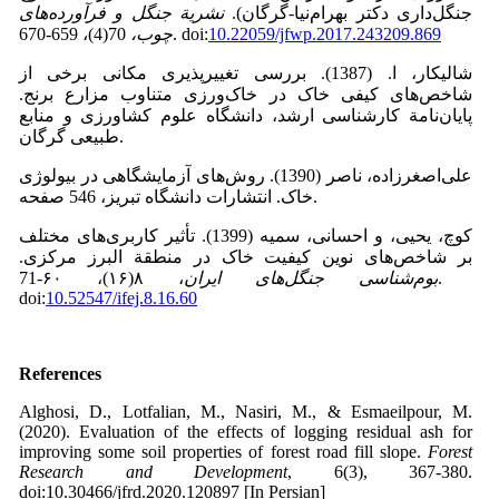
جنگل‌داری دکتر بهرام‌نیا-گرگان).
نشریة جنگل و فرآورده‌های
10.22059/jfwp.2017.243209.869
doi:
70(4)، 659-670.
چوب،
شالیکار، ا. (1387). بررسی تغییرپذیری مکانی برخی از
شاخص‌های کیفی خاک در خاک‌ورزی متناوب مزارع برنج.
پایان‌نامة کارشناسی ارشد، دانشگاه علوم کشاورزی و منابع
طبیعی گرگان.
علی‌اصغرزاده، ناصر (1390). روش‌های آزمایشگاهی در بیولوژی
خاک. انتشارات دانشگاه تبریز، 546 صفحه.
کوچ، یحیی، و احسانی، سمیه (1399). تأثیر کاربری‌های مختلف
بر شاخص‌های نوین کیفیت خاک در منطقة البرز مرکزی.
بوم‌شناسی جنگل‌های ایران
، ۸(۱۶)، ۶۰-71.
doi:
10.52547/ifej.8.16.60
References
Alghosi, D., Lotfalian, M., Nasiri, M., & Esmaeilpour, M.
(2020). Evaluation of the effects of logging residual ash for
improving some soil properties of forest road fill slope.
Forest
Research and Development
, 6(3), 367-380.
doi:10.30466/jfrd.2020.120897 [In Persian]