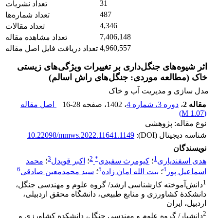
31
تعداد نشریات
487
تعداد شماره‌ها
4,346
تعداد مقالات
7,406,148
تعداد مشاهده مقاله
4,960,557
تعداد دریافت فایل اصل مقاله
اثر شیوه‌های جنگل‌داری بر تغییرات ویژگی‌های زیستی
خاک (مطالعه موردی: جنگل‌های راش اسالم)
مدل سازی و مدیریت آب و خاک
مقاله 2
،
دوره 3، شماره 4
، 1402
، صفحه
16-28
اصل مقاله
)
1.07 M
(
نوع مقاله: پژوهشی
شناسه دیجیتال (DOI):
10.22098/mmws.2022.11641.1149
نویسندگان
3
2
*
1
هدی اسفندیاری
؛
کیومرث سفیدی
؛
اکبر قویدل
؛
محمد
6
5
4
اسماعیل پور
؛
بیت الله امان زاده
؛
سید محمدمعین صادقی
1
دانش‌آموخته کارشناسی ارشد/ گروه علوم و مهندسی جنگل،
دانشکدۀ کشاورزی و منابع طبیعی، دانشگاه محقق اردبیلی،
اردبیل، ایران
2
دانشیار/ گروه علوم و مهندسی جنگل، دانشکده کشاورزی و