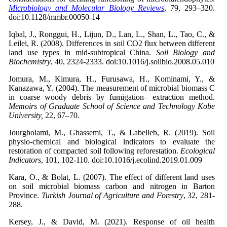
Microbiology and Molecular Biology Reviews
, 79, 293–320.
doi:10.1128/mmbr.00050-14
Iqbal, J., Ronggui, H., Lijun, D., Lan, L., Shan, L., Tao, C., &
Leilei, R. (2008). Differences in soil CO2 flux between different
land use types in mid-subtropical China.
Soil Biology and
Biochemistry
, 40, 2324-2333. doi:10.1016/j.soilbio.2008.05.010
Jomura, M., Kimura, H., Furusawa, H., Kominami, Y., &
Kanazawa, Y. (2004). The measurement of microbial biomass C
in coarse woody debris by fumigation– extraction method.
Memoirs of Graduate School of Science and Technology Kobe
University,
22, 67–70.
Jourgholami, M., Ghassemi, T., & Labelleb, R. (2019). Soil
physio-chemical and biological indicators to evaluate the
restoration of compacted soil following reforestation.
Ecological
Indicators
, 101, 102-110. doi:10.1016/j.ecolind.2019.01.009
Kara, O., & Bolat, L. (2007). The effect of different land uses
on soil microbial biomass carbon and nitrogen in Barton
Province.
Turkish Journal of Agriculture and Forestry
, 32, 281-
288.
Kersey, J., & David, M. (2021). Response of oil health