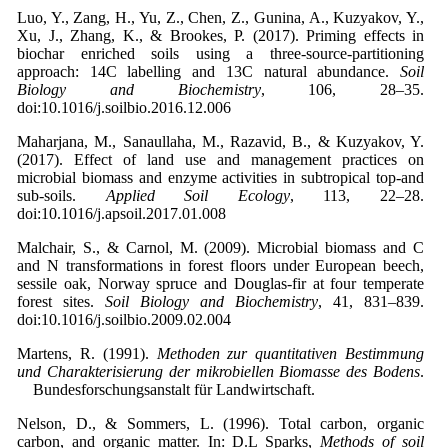
Luo, Y., Zang, H., Yu, Z., Chen, Z., Gunina, A., Kuzyakov, Y.,
Xu, J., Zhang, K., & Brookes, P. (2017). Priming effects in
biochar enriched soils using a three-source-partitioning
approach: 14C labelling and 13C natural abundance.
Soil
Biology and
Biochemistry
, 106, 28–35.
doi:10.1016/j.soilbio.2016.12.006
Maharjana, M., Sanaullaha, M., Razavid, B., & Kuzyakov, Y.
(2017). Effect of land use and management practices on
microbial biomass and enzyme activities in subtropical top-and
sub-soils.
Applied Soil Ecology
, 113, 22–28.
doi:10.1016/j.apsoil.2017.01.008
Malchair, S., & Carnol, M. (2009). Microbial biomass and C
and N transformations in forest floors under European beech,
sessile oak, Norway spruce and Douglas-fir at four temperate
forest sites.
Soil Biology and Biochemistry
, 41, 831–839.
doi:10.1016/j.soilbio.2009.02.004
Martens, R. (1991).
Methoden zur quantitativen Bestimmung
und Charakterisierung der mikrobiellen Biomasse des Bodens
.
Bundesforschungsanstalt für Landwirtschaft.
Nelson, D., & Sommers, L. (1996). Total carbon, organic
carbon, and organic matter. In: D.L Sparks,
Methods of soil