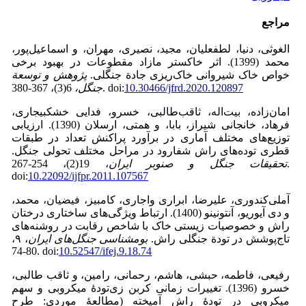
مراجع
الغوثی، دنیا، لطفعلیان، مجید، نصیری، مهران، و اسماعیل‌پور،
محمد (1399). اثر خاکستر مازاد‌ مقطوعات در بهبود برخی
خواص خاک شیروانی خاک‌ریزی جادة جنگلی.
پژوهش و توسعة
10.30466/jfrd.2020.120897
6(3)، 367-380. doi:
جنگل،
امان‌زاده، بیت‌اله، ثاقب‌طالبی، خسرو، فدایی خشکبیجاری،
فرهاد، خانجانی شیراز، بابا، و همتی، ارسلان (1390). ارزیابی
توزیع‌های مختلف آماری در برآورد پراکنش تعداد در طبقات
قطری توده‌های راش شفارود در مراحل مختلف تحولی جنگل.
تحقیقات جنگل و صنوبر ایران
، 19(2)، 254-267.
doi:
10.22092/ijfpr.2011.107567
آملی‌کندوری، علیرضا، ابراری واجاری، کامبیز، فیضیان، محمد،
و دی آیوریو، آنتونینو (1400). ارتباط ویژگی‌های ساختاری درختان
راش و خصوصیات زیستی خاک با شاخص رقابت در روشنه‌های
تاج‌پوشش در تودة‌ جنگلی راش.
بوم­شناسی جنگل‌های ایران
، ۹،
80-74. doi:
10.52547/ifej.9.18.74
رفیعی، فاطمه، حبشی، هاشم، رحمانی، رامین، و ثاقب طالبی،
خسرو (1396). تغییرات زمانی کربن زی‌تودۀ میکروبی و سهم
میکروبی در تودۀ راش آمیخته (مطالعۀ موردی: طرح