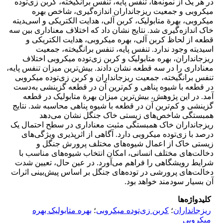
در هر یک از نمونه‌ها، تنفس پایه، تنفس برانگیخته، کربن زی‌توده
میکروبی و جمعیت ریزجانداران اندازه‌گیری، شاخص بهره
میکروبی، بهرة متابولیک، کربن آلی، هدایت الکتریکی و اسیدیته
خاک اندازه‌گیری شد. نتایج نشان داد که اختلاف معنا‌داری بین سه
قطعه از لحاظ کربن آلی، بهره میکروبی، هدایت الکتریکی و
اسیدیته وجود ندارد. تنفس پایه، تنفس برانگیخته، جمعیت
ریزجانداران، بهره متابولیک و کربن زی‌توده میکروبی اختلاف
معنا‌داری را در سه قطعه نشان دادند. بیش‌ترین میزان تنفس پایه،
تنفس برانگیخته، جمعیت ریزجانداران و کربن زی‌توده میکروبی
در قطعه با شیوه پناهی و کم‌ترین آن در قطعه گزینشی به‌دست
آمد. در این پژوهش، بیش‌ترین میزان بهرة متابولیک در قطعه
گزینشی و کم‌ترین آن در قطعه با شیوه پناهی محاسبه شد. نتایج
همبستگی شاخص‌های زیستی خاک جنگل نشان می‌دهد
ریزجانداران خاک همبستگی مثبت معنا‌داری در سطح احتمال یک
درصد با زی‌توده میکروبی دارد. آگاهی از اثرپذیری ویژگی‌های
زیستی خاک از اعمال شیوه‌های مختلف پرورش جنگل و
دخالت‌های مختلف انسانی، امکان انتخاب شیوه‌های مناسب با
شرایط رویشگاهی را فراهم می‌آورد. در عین حال، تعیین شدت
دخالت‌های پرورشی در توده‌های جنگل بر اساس پیش‌بینی اثرات
آن بسیار سودمند خواهد بود.
کلیدواژه‌ها
ریزجانداران
؛
کربن زی‌توده میکروبی
؛
بهره متابولیک بهره
میکروبی