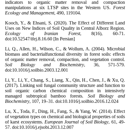
indicators to organic matter removal and compaction
manipulations at six LTSP sites in the Western US.
Forest
Ecology and Management
, 490, 119104.
Kooch, Y., & Ehsani, S. (2020). The Effect of Different Land
Uses on New Indices of Soil Quality in Central Alborz Region.
Ecology of Iranian Forest
, 8(16), 60-71.
doi:10.52547/ifej.8.16.60 [In Persian]
Li, Q., Allen, H., Wilson, C., & Wollum, A. (2004). Microbial
biomass and bacterialfunctional diversity in forest soils: effects
of organic matter removal, compaction, and vegetation control.
Soil Biology and Biochemistry
, 36, 571-579.
doi:10.1016/j.soilbio.2003.12.001
Li, Y., Li, Y., Chang, S., Liang, X., Qin, H., Chen, J., & Xu, Q.
(2017). Linking soil fungal community structure and function to
soil organic carbon chemical composition in intensively
managed subtropical bamboo forests
.
Soil Biology and
Biochemistry
, 107, 19–31. doi:10.1016/j.soilbio.2016.12.024
Lu, X., Toda, F., Ding, H., Fang, S., & Yang, W. (2014). Effect
of vegetation types on chemical and biological properties of soils
of karst ecosystems.
European Journal of Soil Biology
, 61, 49-
57. doi:10.1016/j.ejsobi.2013.12.007