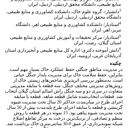
منابع طبیعی، دانشگاه محقق اردبیلی، اردبیل، ایران
3
دانشیار/، گروه علوم خاک، دانشکده کشاورزی و منابع طبیعی،
دانشگاه محقق اردبیلی، اردبیل، ایران
4
استادیار/ دانشکده کشاورزی و منابع طبیعی اهر، دانشگاه
تبریز، اهر، ایران
5
استادیار/ مرکز تحقیقات و آموزش کشاورزی و منابع طبیعی
استان گیلان، رشت، ایران
6
دانش آموخته دکتری/ اداره کل منابع طبیعی و آبخیزداری استان
آذربایجان غربی، ارومیه، ایران
چکیده
در مدیریت مناطق جنگلی حفظ عملکرد خاک بسیار مهم است.
بنابراین، حفظ سلامت خاک برای مدیریت پایدار جنگل حیاتی
است. به‌منظور بررسی اثرپذیری شاخص‌های زیستی خاک از
روش‌های مدیریتی مختلف جنگل، سه قطعه با سابقه مدیریتی
متفاوت در سری دو و سه جنگل راش اسالم استان گیلان انتخاب
شد.
قطعات انتخاب‌‌شده شامل قطعه شاهد، قطعه با سابقه
اجرای طرح در میان‌مدت حداکثر 20 سال تحت مدیریت شیوه
گزینشی و قطعه با سابقه اجرای طرح بلندمدت بیش از 50 سال
تحت مدیریت شیوه پناهی بود. 15 نمونه در هر قطعه با روش
منظم و تصادفی، از نزدیک‌ترین درخت به مرکز تقاطع اضلاع
شبکه نمونه‌‌برداری، از عمق 0-30 سانتی‌متری خاک برداشت شد.