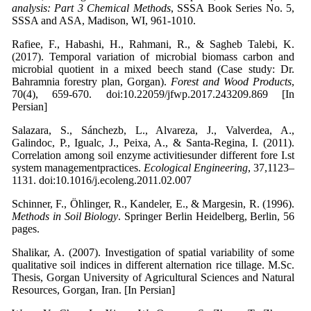
analysis: Part 3 Chemical Methods
, SSSA Book Series No. 5,
SSSA and ASA, Madison, WI, 961-1010.
Rafiee, F., Habashi, H., Rahmani, R., & Sagheb Talebi, K.
(2017). Temporal variation of microbial biomass carbon and
microbial quotient in a mixed beech stand (Case study: Dr.
Bahramnia forestry plan, Gorgan).
Forest and Wood Products
,
70(4), 659-670. doi:10.22059/jfwp.2017.243209.869 [In
Persian]
Salazara, S., Sánchezb, L., Alvareza, J., Valverdea, A.,
Galindoc, P., Igualc, J., Peixa, A., & Santa-Regina, I. (2011).
Correlation among soil enzyme activitiesunder different fore I.st
system managementpractices.
Ecological Engineering
, 37,1123–
1131. doi:10.1016/j.ecoleng.2011.02.007
Schinner, F., Öhlinger, R., Kandeler, E., & Margesin, R. (1996).
Methods in Soil Biology
. Springer Berlin Heidelberg, Berlin, 56
pages.
Shalikar, A. (2007). Investigation of spatial variability of some
qualitative soil indices in different alternation rice tillage. M.Sc.
Thesis, Gorgan University of Agricultural Sciences and Natural
Resources, Gorgan, Iran. [In Persian]