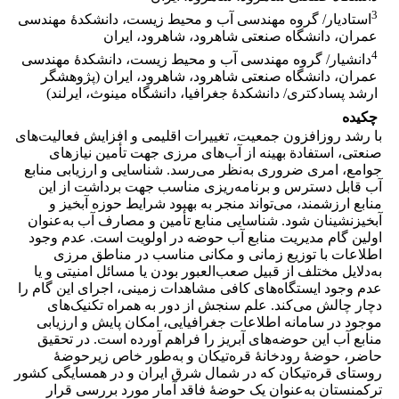
3
استادیار/ گروه مهندسی آب و محیط زیست، دانشکدۀ مهندسی
عمران، دانشگاه صنعتی شاهرود، شاهرود، ایران
4
دانشیار/ گروه مهندسی آب و محیط زیست، دانشکدۀ مهندسی
عمران، دانشگاه صنعتی شاهرود، شاهرود، ایران (پژوهشگر
ارشد پسادکتری/ دانشکدۀ جغرافیا، دانشگاه مینوث، ایرلند)
چکیده
با رشد روزافزون جمعیت، تغییرات اقلیمی و افزایش فعالیت‌های
صنعتی، استفادة بهینه از آب‌های مرزی جهت تأمین نیازهای
جوامع، امری ضروری به‌نظر می‌رسد. شناسایی و ارزیابی منابع
آب قابل دسترس و برنامه‌ریزی مناسب جهت برداشت از این
منابع ارزشمند، می‌تواند منجر به بهبود شرایط حوزه آبخیز و
آبخیزنشینان شود. شناسایی منابع تأمین و مصارف آب به‌عنوان
اولین گام مدیریت منابع آب حوضه در اولویت است. عدم وجود
اطلاعات با توزیع زمانی و مکانی مناسب در مناطق مرزی
به‌دلایل مختلف از قبیل صعب‌العبور بودن یا مسائل امنیتی و یا
عدم وجود ایستگاه‌های کافی مشاهدات زمینی، اجرای این گام را
دچار چالش می‌کند. علم سنجش‌ از دور به همراه تکنیک‌های
موجود در سامانه اطلاعات جغرافیایی، امکان پایش و ارزیابی
منابع آب این حوضه‌های آبریز را فراهم آورده است. در تحقیق
حاضر، حوضۀ رودخانۀ قره‌تیکان و به‌طور خاص زیرحوضۀ
روستای قره‌تیکان که در شمال شرق ایران و در همسایگی کشور
ترکمنستان به‌عنوان یک حوضۀ فاقد آمار مورد بررسی قرار