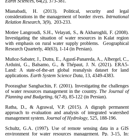
Earth Sciences
, 64(2), 373-381.
Mianabadi, H. (2013). Political, security and legal
considerations in the management of border rivers.
Intrnational
Relation Research
, 3(9), 203-233.
Motiee Langroudi, S.H., Velayati, S., & Akbaroghli, F. (2008).
Investigating the situation of water resources in Kalat region
with emphasis on rural water supply problems. Geographical
Research Quarterly, 40(63), 1-14 (in Persian).
Muñoz-Sabater, J., Dutra, E., Agustí-Panareda, A., Albergel, C.,
Arduini, G., Balsamo, G., & Thépaut, J. N. (2021). ERA5-
Land: A state-of-the-art global reanalysis dataset for land
applications.
Earth System Science Data
, 13, 4349-4383.
Poorasghar Sanghachin, F. (2001). Investigating the challenges
of water resources management in the country.
The Journal of
Planning and Budgeting
, 6(7-8), 85-122 (in Persian).
Ratha, D., & Agrawal, V.P. (2015). A digraph permanent
approach to evaluation and analysis of integrated watershed
management system.
Journal of Hydrology
, 525, 188-196.
Schultz, G.A. (1997). Use of remote sensing data in a GIS
environment for water resources management. Pp. 3-15, In: