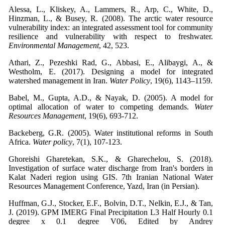
Alessa, L., Kliskey, A., Lammers, R., Arp, C., White, D.,
Hinzman, L., & Busey, R. (2008). The arctic water resource
vulnerability index: an integrated assessment tool for community
resilience and vulnerability with respect to freshwater.
Environmental Management
, 42, 523.
Athari, Z., Pezeshki Rad, G., Abbasi, E., Alibaygi, A., &
Westholm, E. (2017). Designing a model for integrated
watershed management in Iran.
Water Policy
, 19(6), 1143–1159.
Babel, M., Gupta, A.D., & Nayak, D. (2005). A model for
optimal allocation of water to competing demands.
Water
Resources Management
, 19(6), 693-712.
Backeberg, G.R. (2005). Water institutional reforms in South
Africa.
Water policy
, 7(1), 107-123.
Ghoreishi Gharetekan, S.K., & Gharechelou, S. (2018).
Investigation of surface water discharge from Iran's borders in
Kalat Naderi region using GIS. 7th Iranian National Water
Resources Management Conference, Yazd, Iran (in Persian).
Huffman, G.J., Stocker, E.F., Bolvin, D.T., Nelkin, E.J., & Tan,
J. (2019). GPM IMERG Final Precipitation L3 Half Hourly 0.1
degree x 0.1 degree V06, Edited by Andrey