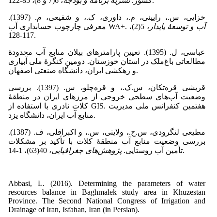
، 6(7 و 8)، 85-122.
کشور.
نشریۀ برنامه و بودجه
خزایی، س.، رایینی، م.، داوری، ک.، و شفیعی، م. (1397).
آب و توسعۀ پایدار
، 5(2)،
معرفی چارچوب حسابداری آب WA+.
117-128.
عباسی، ل. (1395). تعیین پارامترهای بیلان منابع آب محدودۀ
مطالعاتی باغ‌ملک در استان خوزستان. دومین کنگرۀ ملی آبیاری
و زهکشی ایران، دانشگاه صنعتی اصفهان.
قریشی قره‌تکان، س.ک.، و قره‌چلو، س. (1397). بررسی
وضعیت آب‌های سطحی خروجی از مرزهای ایران در منطقۀ
کلات نادری با استفاده از GIS. هفتمین کنفرانس ملی مدیریت
منابع آب ایران، دانشگاه یزد.
مطیعی لنگرودی، س.ح.، ولایتی، س.، و اکبراقلی، ف. (1387).
بررسی وضعیت منابع آب منطقۀ کلات با تأکید بر مشکلات
، 40(63)، 1-14.
تأمین آب روستایی.
پژوهش‌های جغرافیایی
Abbasi, L. (2016). Determining the parameters of water
resources balance in Baghmalek study area in Khuzestan
Province. The Second National Congress of Irrigation and
Drainage of Iran, Isfahan, Iran (in Persian).