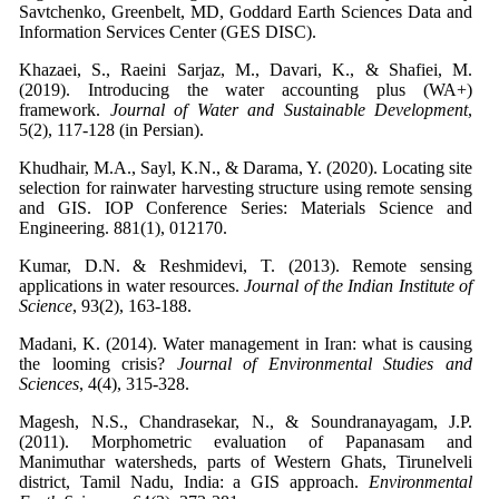
Savtchenko, Greenbelt, MD, Goddard Earth Sciences Data and
Information Services Center (GES DISC).
Khazaei, S., Raeini Sarjaz, M., Davari, K., & Shafiei, M.
(2019). Introducing the water accounting plus (WA+)
framework.
Journal of Water and Sustainable Development
,
5(2), 117-128 (in Persian).
Khudhair, M.A., Sayl, K.N., & Darama, Y. (2020). Locating site
selection for rainwater harvesting structure using remote sensing
and GIS. IOP Conference Series: Materials Science and
Engineering. 881(1), 012170.
Kumar, D.N. & Reshmidevi, T. (2013). Remote sensing
applications in water resources.
Journal of the Indian Institute of
Science
, 93(2), 163-188.
Madani, K. (2014). Water management in Iran: what is causing
the looming crisis?
Journal of Environmental Studies and
Sciences
, 4(4), 315-328.
Magesh, N.S., Chandrasekar, N., & Soundranayagam, J.P.
(2011). Morphometric evaluation of Papanasam and
Manimuthar watersheds, parts of Western Ghats, Tirunelveli
district, Tamil Nadu, India: a GIS approach.
Environmental