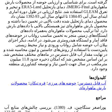
گرفته است. برای شناسایی و ارزیابی حوضه از محصولات بارش
ماهواره‌ای IMERG-Final، دمای بازتحلیل ERA5-Land و تبخیر و
تعرق GLEAM استفاده شد. نتایج ارزیابی در طول دورة آماری
ابتدای سال آبی 85-1384 تا انتهای سال آبی 93-1392 نشان داد
محصول دمای بازتحلیل شده دقت بالایی در تخمین دما داشته و
محصول بارش ماهواره‌ای نیز همبستگی بالایی با داده‌های بارش
دارد. لذا ترکیب محصولات ماهواره‌ای به‌همراه داده‌های
ایستگاه‌های زمینی منجر به تخمین مناسب رواناب در حوضه‌های
فاقد آمار و ایستگاه هیدرومتری می‌شود. در ادامه، دیگر اجزای
بیلان آب حوضه شامل رواناب ورودی و نیاز محیط زیستی
پایین‌دست با استفاده از روش‌های جاستین و لیون محاسبه شده و
در نهایت مقدار آب قابل دسترس در ماه‌های مختلف مشخص شد.
بر این اساس مشخص شد که امکان ذخیره حدود 11.8 میلیون
مترمکعب در سال جهت تأمین نیاز و توسعه کشاورزی منطقه
وجود دارد.
کلیدواژه‌ها
آب قابل دسترس
؛
حوضه های مرزی
؛
قره تیکان
؛
محصولات
بارش ماهواره‌ای
مراجع
پوراصغر سنگاچین، ف. (1380). بررسی چالش‌های منابع آب