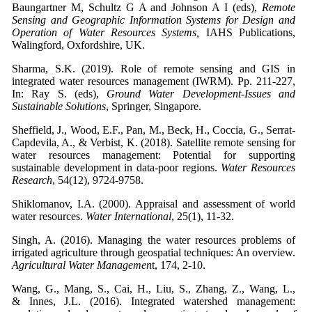
Baungartner M, Schultz G A and Johnson A I (eds),
Remote
Sensing and Geographic Information Systems for Design and
Operation of Water Resources Systems,
IAHS Publications,
Walingford, Oxfordshire, UK.
Sharma, S.K. (2019). Role of remote sensing and GIS in
integrated water resources management (IWRM). Pp. 211-227,
In: Ray S. (eds),
Ground Water Development-Issues and
Sustainable Solutions
, Springer, Singapore.
Sheffield, J., Wood, E.F., Pan, M., Beck, H., Coccia, G., Serrat-
Capdevila, A., & Verbist, K. (2018). Satellite remote sensing for
water resources management: Potential for supporting
sustainable development in data‐poor regions.
Water Resources
Research
, 54(12), 9724-9758.
Shiklomanov, I.A. (2000). Appraisal and assessment of world
water resources.
Water International
, 25(1), 11-32.
Singh, A. (2016). Managing the water resources problems of
irrigated agriculture through geospatial techniques: An overview.
Agricultural Water Managemen
t, 174, 2-10.
Wang, G., Mang, S., Cai, H., Liu, S., Zhang, Z., Wang, L.,
& Innes, J.L. (2016). Integrated watershed management: