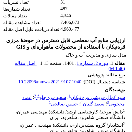
31
تعداد نشریات
487
تعداد شماره‌ها
4,346
تعداد مقالات
7,406,073
تعداد مشاهده مقاله
4,960,477
تعداد دریافت فایل اصل مقاله
ارزیابی منابع آب سطحی قابل دسترس در حوضۀ مرزی
قره‌تیکان با استفاده از محصولات ماهواره‌ای و GIS
مدل سازی و مدیریت آب و خاک
مقاله 1
،
دوره 2، شماره 1
، 1401
، صفحه
1-13
اصل مقاله
)
1.46 M
(
نوع مقاله: پژوهشی
شناسه دیجیتال (DOI):
10.22098/mmws.2021.9107.1040
نویسندگان
2
*
1
سید کمال قریشی قره تیکان
؛
سعید قره چلو
؛
عماد
1
4
3
محجوبی
؛
سعید گلیان
؛
حسین صالحی
1
دانش‌آموختۀ کارشناسی ارشد/ دانشکدۀ مهندسی عمران،
دانشگاه صنعتی شاهرود، شاهرود، ایران
2
استادیار/ گروه نقشه‌برداری، دانشکدۀ مهندسی عمران،
دانشگاه صنعتی شاهرود، شاهرود، ایران