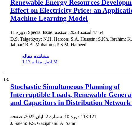
Renewable Energy Resources Developm
Effect on Electricity Price: an Applicati
Machine Learning Model
47-54
دوره 11، Special Issue، اسفند 2023، صفحه
D.S. Talgatkyzy؛ N.H. Haroon؛ S.A. Hussein؛ S.Kh. Ibrahim؛ K.A.
Jabbar؛ B.A. Mohammed؛ S.M. Hameed
مشاهده مقاله
1.17 M
اصل مقاله
13.
Stochastic Simultaneous Planning of
Interruptible Loads, Renewable ‎Genera
and Capacitors in Distribution Network 
113-121
دوره 10، شماره 2، آبان 2022، صفحه
J. Salehi؛ F.S. Gazijahani؛ A. Safari