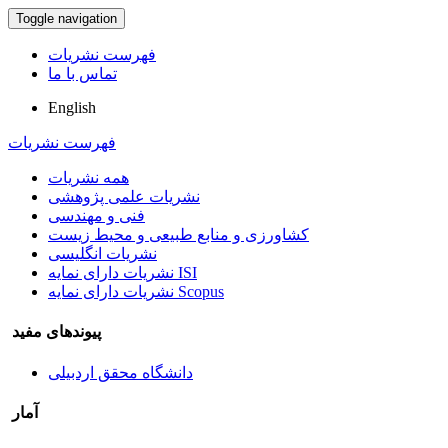
Toggle navigation
فهرست نشریات
تماس با ما
English
فهرست نشریات
همه نشریات
نشریات علمی پژوهشی
فنی و مهندسی
کشاورزی و منابع طبیعی و محیط زیست
نشریات انگلیسی
نشریات دارای نمایه ISI
نشریات دارای نمایه Scopus
پیوندهای مفید
دانشگاه محقق اردبیلی
آمار