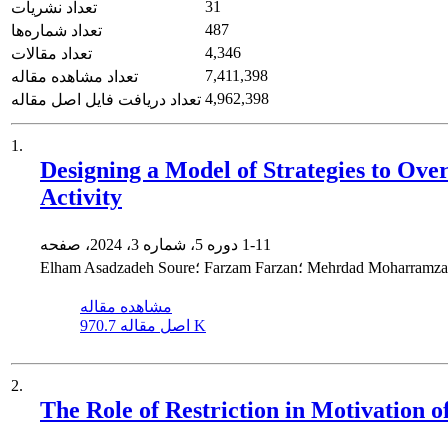
31
تعداد نشریات
487
تعداد شماره‌ها
4,346
تعداد مقالات
7,411,398
تعداد مشاهده مقاله
4,962,398
تعداد دریافت فایل اصل مقاله
1.
Designing a Model of Strategies to Ove
Activity
1-11
دوره 5، شماره 3، 2024، صفحه
Elham Asadza؛ Farzam Farzan؛ Mehrdad Moharramzadeh
مشاهده مقاله
970.7 K
اصل مقاله
2.
The Role of Restriction in Motivation o