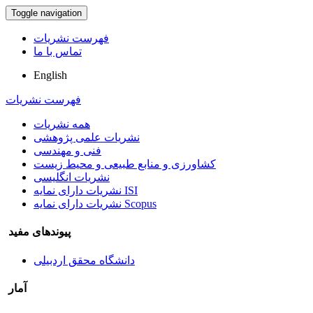
Toggle navigation
فهرست نشریات
تماس با ما
English
فهرست نشریات
همه نشریات
نشریات علمی پژوهشی
فنی و مهندسی
کشاورزی و منابع طبیعی و محیط زیست
نشریات انگلیسی
نشریات دارای نمایه ISI
نشریات دارای نمایه Scopus
پیوندهای مفید
دانشگاه محقق اردبیلی
آمار