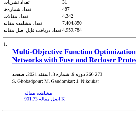
31
تعداد نشریات
487
تعداد شماره‌ها
4,342
تعداد مقالات
7,404,850
تعداد مشاهده مقاله
4,959,784
تعداد دریافت فایل اصل مقاله
1.
Multi-Objective Function Optimization f
Networks with Fuse and Recloser ‎Prote
266-273
دوره 9، شماره 3، اسفند 2021، صفحه
S. Ghobadpour؛ M. Gandomkar؛ J. Nikoukar
مشاهده مقاله
901.73 K
اصل مقاله