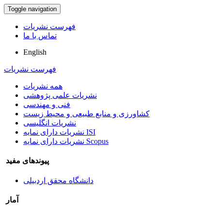
Toggle navigation
فهرست نشریات
تماس با ما
English
فهرست نشریات
همه نشریات
نشریات علمی پژوهشی
فنی و مهندسی
کشاورزی و منابع طبیعی و محیط زیست
نشریات انگلیسی
نشریات دارای نمایه ISI
نشریات دارای نمایه Scopus
پیوندهای مفید
دانشگاه محقق اردبیلی
آمار